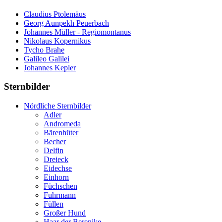
Claudius Ptolemäus
Georg Aunpekh Peuerbach
Johannes Müller - Regiomontanus
Nikolaus Kopernikus
Tycho Brahe
Galileo Galilei
Johannes Kepler
Sternbilder
Nördliche Sternbilder
Adler
Andromeda
Bärenhüter
Becher
Delfin
Dreieck
Eidechse
Einhorn
Füchschen
Fuhrmann
Füllen
Großer Hund
Haar der Berenike