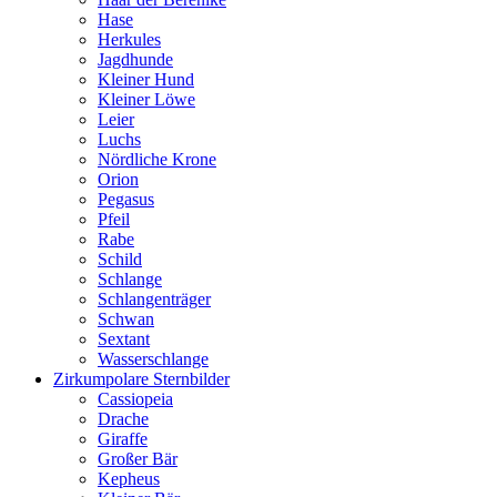
Hase
Herkules
Jagdhunde
Kleiner Hund
Kleiner Löwe
Leier
Luchs
Nördliche Krone
Orion
Pegasus
Pfeil
Rabe
Schild
Schlange
Schlangenträger
Schwan
Sextant
Wasserschlange
Zirkumpolare Sternbilder
Cassiopeia
Drache
Giraffe
Großer Bär
Kepheus