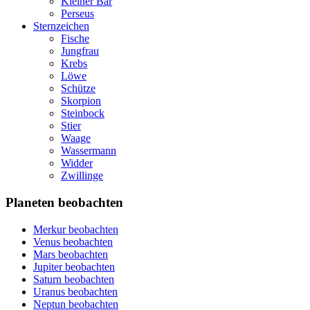
Kleiner Bär
Perseus
Sternzeichen
Fische
Jungfrau
Krebs
Löwe
Schütze
Skorpion
Steinbock
Stier
Waage
Wassermann
Widder
Zwillinge
Planeten beobachten
Merkur beobachten
Venus beobachten
Mars beobachten
Jupiter beobachten
Saturn beobachten
Uranus beobachten
Neptun beobachten