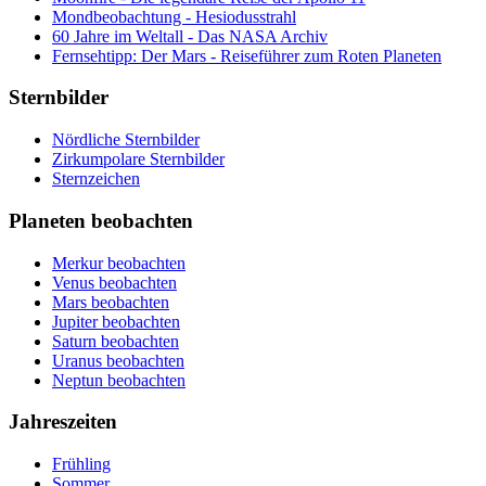
Mondbeobachtung - Hesiodusstrahl
60 Jahre im Weltall - Das NASA Archiv
Fernsehtipp: Der Mars - Reiseführer zum Roten Planeten
Sternbilder
Nördliche Sternbilder
Zirkumpolare Sternbilder
Adler
Sternzeichen
Andromeda
Cassiopeia
Bärenhüter
Drache
Fische
Becher
Giraffe
Jungfrau
Planeten beobachten
Delfin
Großer Bär
Krebs
Dreieck
Kepheus
Löwe
Merkur beobachten
Eidechse
Kleiner Bär
Schütze
Venus beobachten
Einhorn
Perseus
Skorpion
Mars beobachten
Füchschen
Steinbock
Jupiter beobachten
Fuhrmann
Stier
Saturn beobachten
Füllen
Waage
Uranus beobachten
Großer Hund
Wassermann
Neptun beobachten
Haar der Berenike
Widder
Hase
Zwillinge
Jahreszeiten
Herkules
Jagdhunde
Frühling
Kleiner Hund
Sommer