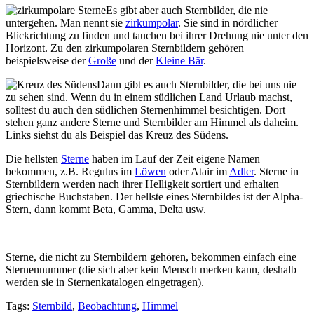
Es gibt aber auch Sternbilder, die nie
untergehen. Man nennt sie
zirkumpolar
. Sie sind in nördlicher
Blickrichtung zu finden und tauchen bei ihrer Drehung nie unter den
Horizont. Zu den zirkumpolaren Sternbildern gehören
beispielsweise der
Große
und der
Kleine Bär
.
Dann gibt es auch Sternbilder, die bei uns nie
zu sehen sind. Wenn du in einem südlichen Land Urlaub machst,
solltest du auch den südlichen Sternenhimmel besichtigen. Dort
stehen ganz andere Sterne und Sternbilder am Himmel als daheim.
Links siehst du als Beispiel das Kreuz des Südens.
Die hellsten
Sterne
haben im Lauf der Zeit eigene Namen
bekommen, z.B. Regulus im
Löwen
oder Atair im
Adler
. Sterne in
Sternbildern werden nach ihrer Helligkeit sortiert und erhalten
griechische Buchstaben. Der hellste eines Sternbildes ist der Alpha-
Stern, dann kommt Beta, Gamma, Delta usw.
Sterne, die nicht zu Sternbildern gehören, bekommen einfach eine
Sternennummer (die sich aber kein Mensch merken kann, deshalb
werden sie in Sternenkatalogen eingetragen).
Tags:
Sternbild
,
Beobachtung
,
Himmel