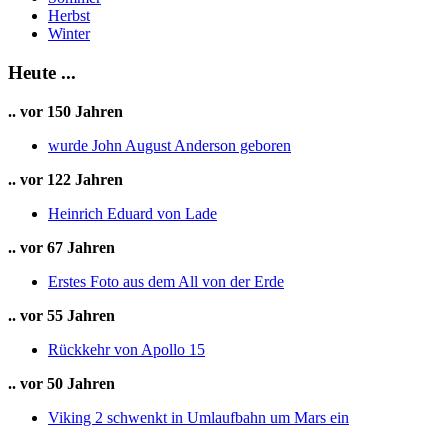
Kleiner Löwe
Herbst
Leier
Winter
Luchs
Nördliche Krone
Heute ...
Orion
Pegasus
.. vor 150 Jahren
Pfeil
Rabe
wurde John August Anderson geboren
Schild
Schlange
.. vor 122 Jahren
Schlangenträger
Schwan
Heinrich Eduard von Lade
Sextant
Wasserschlange
.. vor 67 Jahren
Erstes Foto aus dem All von der Erde
.. vor 55 Jahren
Rückkehr von Apollo 15
.. vor 50 Jahren
Viking 2 schwenkt in Umlaufbahn um Mars ein