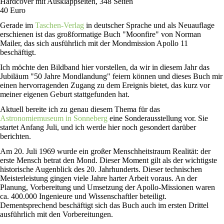
Hardcover mit Ausklappseiten, 348 Seiten
40 Euro
Gerade im
Taschen-Verlag
in deutscher Sprache und als Neuauflage
erschienen ist das großformatige Buch "Moonfire" von Norman
Mailer, das sich ausführlich mit der Mondmission Apollo 11
beschäftigt.
Ich möchte den Bildband hier vorstellen, da wir in diesem Jahr das
Jubiläum "50 Jahre Mondlandung" feiern können und dieses Buch mir
einen hervorragenden Zugang zu dem Ereignis bietet, das kurz vor
meiner eigenen Geburt stattgefunden hat.
Aktuell bereite ich zu genau diesem Thema für das
Astronomiemuseum in Sonneberg
eine Sonderausstellung vor. Sie
startet Anfang Juli, und ich werde hier noch gesondert darüber
berichten.
Am 20. Juli 1969 wurde ein großer Menschheitstraum Realität: der
erste Mensch betrat den Mond. Dieser Moment gilt als der wichtigste
historische Augenblick des 20. Jahrhunderts. Dieser technischen
Meisterleistung gingen viele Jahre harter Arbeit voraus. An der
Planung, Vorbereitung und Umsetzung der Apollo-Missionen waren
ca. 400.000 Ingenieure und Wissenschaftler beteiligt.
Dementsprechend beschäftigt sich das Buch auch im ersten Drittel
ausführlich mit den Vorbereitungen.