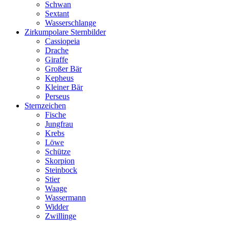
Schwan
Sextant
Wasserschlange
Zirkumpolare Sternbilder
Cassiopeia
Drache
Giraffe
Großer Bär
Kepheus
Kleiner Bär
Perseus
Sternzeichen
Fische
Jungfrau
Krebs
Löwe
Schütze
Skorpion
Steinbock
Stier
Waage
Wassermann
Widder
Zwillinge