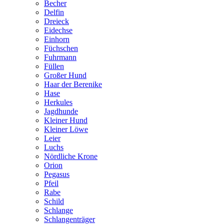
Becher
Delfin
Dreieck
Eidechse
Einhorn
Füchschen
Fuhrmann
Füllen
Großer Hund
Haar der Berenike
Hase
Herkules
Jagdhunde
Kleiner Hund
Kleiner Löwe
Leier
Luchs
Nördliche Krone
Orion
Pegasus
Pfeil
Rabe
Schild
Schlange
Schlangenträger