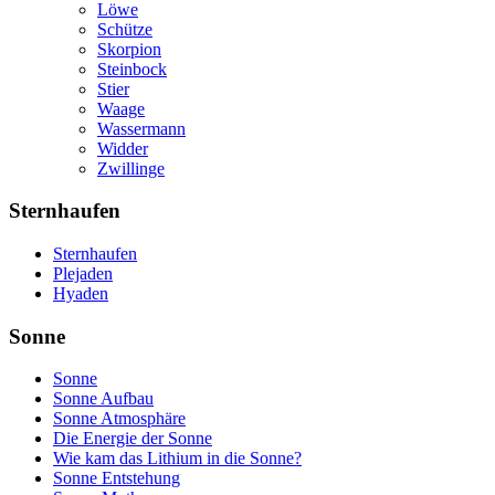
Löwe
Schütze
Skorpion
Steinbock
Stier
Waage
Wassermann
Widder
Zwillinge
Sternhaufen
Sternhaufen
Plejaden
Hyaden
Sonne
Sonne
Sonne Aufbau
Sonne Atmosphäre
Die Energie der Sonne
Wie kam das Lithium in die Sonne?
Sonne Entstehung