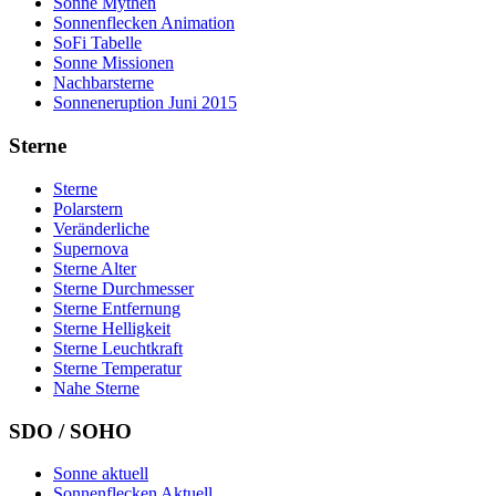
Sonne Mythen
Sonnenflecken Animation
SoFi Tabelle
Sonne Missionen
Nachbarsterne
Sonneneruption Juni 2015
Sterne
Sterne
Polarstern
Veränderliche
Supernova
Sterne Alter
Sterne Durchmesser
Sterne Entfernung
Sterne Helligkeit
Sterne Leuchtkraft
Sterne Temperatur
Nahe Sterne
SDO / SOHO
Sonne aktuell
Sonnenflecken Aktuell