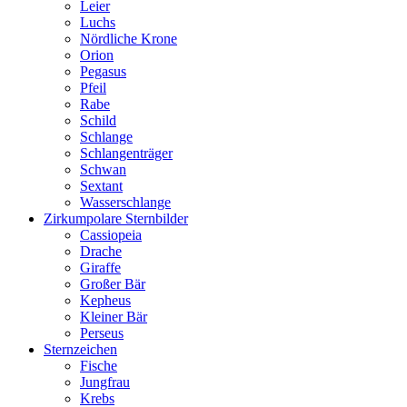
Leier
Luchs
Nördliche Krone
Orion
Pegasus
Pfeil
Rabe
Schild
Schlange
Schlangenträger
Schwan
Sextant
Wasserschlange
Zirkumpolare Sternbilder
Cassiopeia
Drache
Giraffe
Großer Bär
Kepheus
Kleiner Bär
Perseus
Sternzeichen
Fische
Jungfrau
Krebs