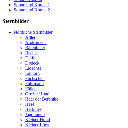
Sonne und Komet 1
Sonne und Komet 2
Sternbilder
Nördliche Sternbilder
Adler
Andromeda
Bärenhüter
Becher
Delfin
Dreieck
Eidechse
Einhorn
Füchschen
Fuhrmann
Füllen
Großer Hund
Haar der Berenike
Hase
Herkules
Jagdhunde
Kleiner Hund
Kleiner Löwe