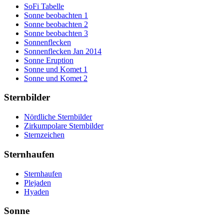
SoFi Tabelle
Sonne beobachten 1
Sonne beobachten 2
Sonne beobachten 3
Sonnenflecken
Sonnenflecken Jan 2014
Sonne Eruption
Sonne und Komet 1
Sonne und Komet 2
Sternbilder
Nördliche Sternbilder
Zirkumpolare Sternbilder
Adler
Sternzeichen
Andromeda
Cassiopeia
Bärenhüter
Drache
Fische
Becher
Giraffe
Jungfrau
Sternhaufen
Delfin
Großer Bär
Krebs
Dreieck
Kepheus
Löwe
Sternhaufen
Eidechse
Kleiner Bär
Schütze
Plejaden
Einhorn
Perseus
Skorpion
Hyaden
Füchschen
Steinbock
Fuhrmann
Stier
Sonne
Füllen
Waage