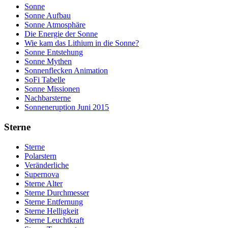
Großer Hund
Wassermann
Sonne
Haar der Berenike
Widder
Sonne Aufbau
Hase
Zwillinge
Sonne Atmosphäre
Herkules
Die Energie der Sonne
Jagdhunde
Wie kam das Lithium in die Sonne?
Kleiner Hund
Sonne Entstehung
Kleiner Löwe
Sonne Mythen
Leier
Sonnenflecken Animation
Luchs
SoFi Tabelle
Nördliche Krone
Sonne Missionen
Orion
Nachbarsterne
Pegasus
Sonneneruption Juni 2015
Pfeil
Rabe
Sterne
Schild
Schlange
Sterne
Schlangenträger
Polarstern
Schwan
Veränderliche
Sextant
Supernova
Wasserschlange
Sterne Alter
Sterne Durchmesser
Sterne Entfernung
Sterne Helligkeit
Sterne Leuchtkraft