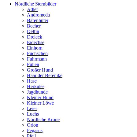
Nördliche Sternbilder
Adler
Andromeda
Bärenhüter
Becher
Delfin
Dreieck
Eidechse
Einhorn
Füchschen
Fuhrmann
Füllen
Großer Hund
Haar der Berenike
Hase
Herkules
Jagdhunde
Kleiner Hund
Kleiner Löwe
Leier
Luchs
Nördliche Krone
Orion
Pegasus
Pfeil