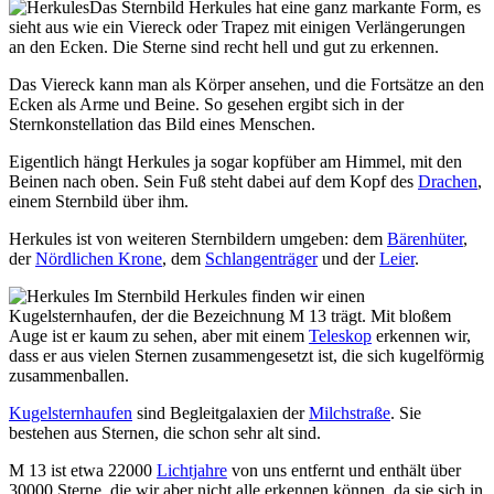
Das Sternbild Herkules hat eine ganz markante Form, es
sieht aus wie ein Viereck oder Trapez mit einigen Verlängerungen
an den Ecken. Die Sterne sind recht hell und gut zu erkennen.
Das Viereck kann man als Körper ansehen, und die Fortsätze an den
Ecken als Arme und Beine. So gesehen ergibt sich in der
Sternkonstellation das Bild eines Menschen.
Eigentlich hängt Herkules ja sogar kopfüber am Himmel, mit den
Beinen nach oben. Sein Fuß steht dabei auf dem Kopf des
Drachen
,
einem Sternbild über ihm.
Herkules ist von weiteren Sternbildern umgeben: dem
Bärenhüter
,
der
Nördlichen Krone
, dem
Schlangenträger
und der
Leier
.
Im Sternbild Herkules finden wir einen
Kugelsternhaufen, der die Bezeichnung M 13 trägt. Mit bloßem
Auge ist er kaum zu sehen, aber mit einem
Teleskop
erkennen wir,
dass er aus vielen Sternen zusammengesetzt ist, die sich kugelförmig
zusammenballen.
Kugelsternhaufen
sind Begleitgalaxien der
Milchstraße
. Sie
bestehen aus Sternen, die schon sehr alt sind.
M 13 ist etwa 22000
Lichtjahre
von uns entfernt und enthält über
30000 Sterne, die wir aber nicht alle erkennen können, da sie sich in