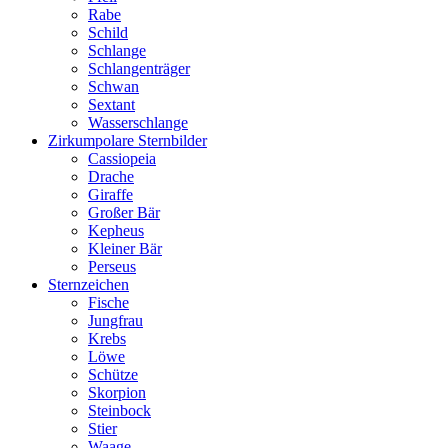
Rabe
Schild
Schlange
Schlangenträger
Schwan
Sextant
Wasserschlange
Zirkumpolare Sternbilder
Cassiopeia
Drache
Giraffe
Großer Bär
Kepheus
Kleiner Bär
Perseus
Sternzeichen
Fische
Jungfrau
Krebs
Löwe
Schütze
Skorpion
Steinbock
Stier
Waage