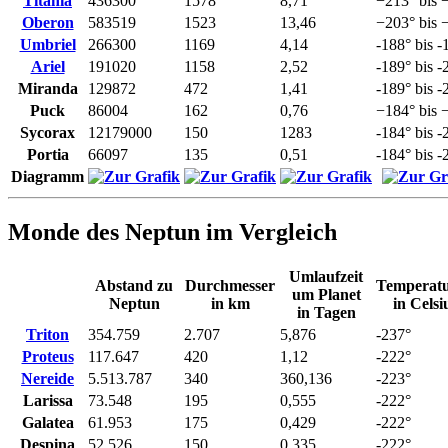
Titania
436300
1578
8,71
−213° bis 
Oberon
583519
1523
13,46
−203° bis 
Umbriel
266300
1169
4,14
-188° bis -
Ariel
191020
1158
2,52
-189° bis -
Miranda
129872
472
1,41
-189° bis -
Puck
86004
162
0,76
−184° bis 
Sycorax
12179000
150
1283
-184° bis -
Portia
66097
135
0,51
-184° bis -
Diagramm
Monde des Neptun im Vergleich
Umlaufzeit
Abstand zu
Durchmesser
Temperat
um Planet
Neptun
in km
in Celsi
in Tagen
Triton
354.759
2.707
5,876
-237°
Proteus
117.647
420
1,12
-222°
Nereide
5.513.787
340
360,136
-223°
Larissa
73.548
195
0,555
-222°
Galatea
61.953
175
0,429
-222°
Despina
52.526
150
0,335
-222°