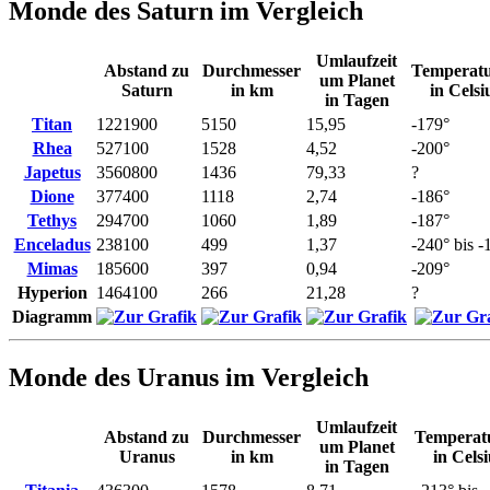
Monde des Saturn im Vergleich
Umlaufzeit
Abstand zu
Durchmesser
Temperat
um Planet
Saturn
in km
in Celsi
in Tagen
Titan
1221900
5150
15,95
-179°
Rhea
527100
1528
4,52
-200°
Japetus
3560800
1436
79,33
?
Dione
377400
1118
2,74
-186°
Tethys
294700
1060
1,89
-187°
Enceladus
238100
499
1,37
-240° bis -
Mimas
185600
397
0,94
-209°
Hyperion
1464100
266
21,28
?
Diagramm
Monde des Uranus im Vergleich
Umlaufzeit
Abstand zu
Durchmesser
Temperat
um Planet
Uranus
in km
in Celsi
in Tagen