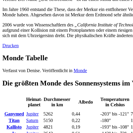
Im Jahre 1960 entstand die These, dass der Merkur ein entflohener Ve
Monde haben. Abgesehen davon ist Merkur dem Erdmond sehr ähnli
2006 wurde von Wissenschaftlern des
„California Institute of Techn
aufgrund einer Kollision mit einem Protoplaneten oder einem riesigen
sich mit dem Uhrzeigersinn dreht. Die physikalischen Kräfte änderten 
Drucken
Monde Tabelle
Verfasst von Denise. Veröffentlicht in
Monde
Die größten Monde des Sonnensystems im 
Heimat-
Durchmesser
Temperaturen
Albedo
planet
in km
in Celsius
Ganymed
Jupiter
5262
0,44
-203° bis -121°
7
Titan
Saturn
5150
0,22
-180°
1
Kallisto
Jupiter
4821
0,19
-193° bis -108°
1