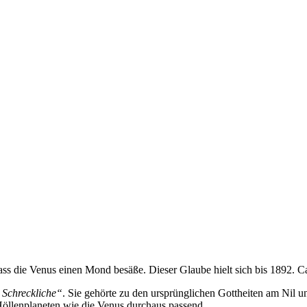
dass die Venus einen Mond besäße. Dieser Glaube hielt sich bis 1892. C
 Schreckliche“
. Sie gehörte zu den ursprünglichen Gottheiten am Nil u
öllenplaneten wie die Venus durchaus passend.