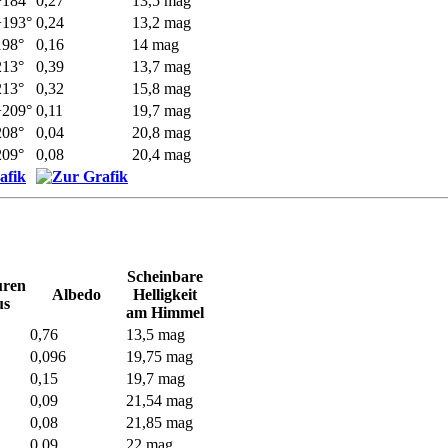
−184°
0,27
13,5 mag
−193°
0,24
13,2 mag
198°
0,16
14 mag
213°
0,39
13,7 mag
213°
0,32
15,8 mag
−209°
0,11
19,7 mag
208°
0,04
20,8 mag
209°
0,08
20,4 mag
Scheinbare
uren
Albedo
Helligkeit
us
am Himmel
0,76
13,5 mag
0,096
19,75 mag
0,15
19,7 mag
0,09
21,54 mag
0,08
21,85 mag
0,09
22 mag