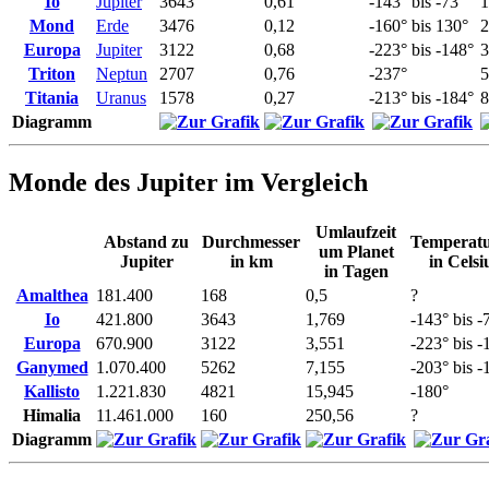
Io
Jupiter
3643
0,61
-143° bis -73°
1
Mond
Erde
3476
0,12
-160° bis 130°
2
Europa
Jupiter
3122
0,68
-223° bis -148°
3
Triton
Neptun
2707
0,76
-237°
5
Titania
Uranus
1578
0,27
-213° bis -184°
8
Diagramm
Monde des Jupiter im Vergleich
Umlaufzeit
Abstand zu
Durchmesser
Temperat
um Planet
Jupiter
in km
in Celsi
in Tagen
Amalthea
181.400
168
0,5
?
Io
421.800
3643
1,769
-143° bis -
Europa
670.900
3122
3,551
-223° bis -
Ganymed
1.070.400
5262
7,155
-203° bis -
Kallisto
1.221.830
4821
15,945
-180°
Himalia
11.461.000
160
250,56
?
Diagramm