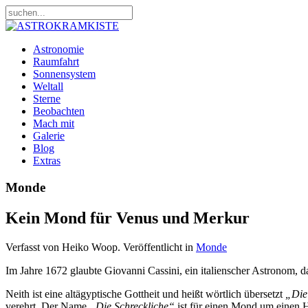
Astronomie
Raumfahrt
Sonnensystem
Weltall
Sterne
Beobachten
Mach mit
Galerie
Blog
Extras
Monde
Kein Mond für Venus und Merkur
Verfasst von Heiko Woop. Veröffentlicht in
Monde
Im Jahre 1672 glaubte Giovanni Cassini, ein italienscher Astronom, 
Neith ist eine altägyptische Gottheit und heißt wörtlich übersetzt
„Die
verehrt. Der Name
„Die Schreckliche“
ist für einen Mond um einen H