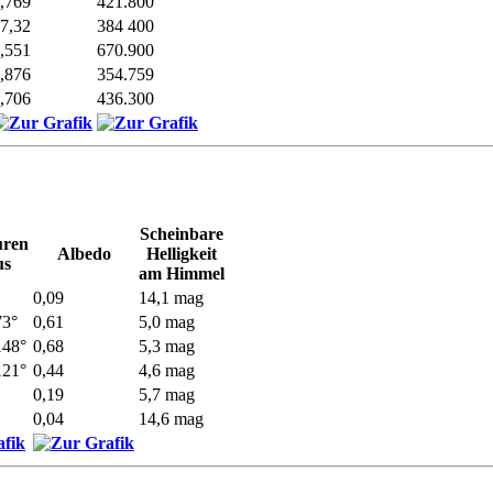
,769
421.800
7,32
384 400
,551
670.900
,876
354.759
,706
436.300
Scheinbare
uren
Albedo
Helligkeit
us
am Himmel
0,09
14,1 mag
73°
0,61
5,0 mag
148°
0,68
5,3 mag
121°
0,44
4,6 mag
0,19
5,7 mag
0,04
14,6 mag