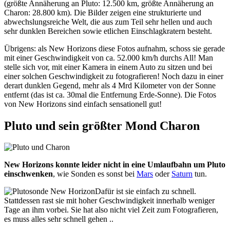
(größte Annäherung an Pluto: 12.500 km, größte Annäherung an
Charon: 28.800 km). Die Bilder zeigen eine strukturierte und
abwechslungsreiche Welt, die aus zum Teil sehr hellen und auch
sehr dunklen Bereichen sowie etlichen Einschlagkratern besteht.
Übrigens: als New Horizons diese Fotos aufnahm, schoss sie gerade
mit einer Geschwindigkeit von ca. 52.000 km/h durchs All! Man
stelle sich vor, mit einer Kamera in einem Auto zu sitzen und bei
einer solchen Geschwindigkeit zu fotografieren! Noch dazu in einer
derart dunklen Gegend, mehr als 4 Mrd Kilometer von der Sonne
entfernt (das ist ca. 30mal die Entfernung Erde-Sonne). Die Fotos
von New Horizons sind einfach sensationell gut!
Pluto und sein größter Mond Charon
New Horizons konnte leider nicht in eine Umlaufbahn um Pluto
einschwenken
, wie Sonden es sonst bei
Mars
oder
Saturn
tun.
Dafür ist sie einfach zu schnell.
Stattdessen rast sie mit hoher Geschwindigkeit innerhalb weniger
Tage an ihm vorbei. Sie hat also nicht viel Zeit zum Fotografieren,
es muss alles sehr schnell gehen ..