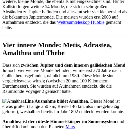
weitere, kleine Monde, die ebenfalls mit eingezeichnet sind. Hinter
Kallisto folgen weitere 54 Monde, die sich in sehr großen
Abständen zu Jupiter befinden und allesamt sehr viel kleiner sind als
die bekannten Jupitermonde. Die meisten wurden erst 2003 auf
Aufnahmen entdeckt, die das
Weltraumteleskop Hubble
gemacht
hatte.
Vier innere Monde: Metis, Adrastea,
Amalthea und Thebe
Dass sich
zwischen Jupiter und dem inneren galileischen Mond
Io
noch vier weitere Monde befinden, wurde erst 370 Jahre nach
Galilei herausgefunden, nämlich um 1980. Diese Monde sind
vergleichsweise winzig (zwischen 20 und 100 Kilometern
Durchmesser). Sie wurden auf Aufnahmen entdeckt, die die
Raumsonde Voyager 2 gemacht hatte.
Eine Ausnahme bildet Amalthea
. Dieser Mond ist
etwas größer (Länge 250 km, Breite 146 km, also unregelmäßig
geformt), weshalb er bereits im Jahr 1892 entdeckt werden konnte.
Amalthea ist der röteste Himmelskörper im Sonnensystem
und
übertrifft damit noch den Planeten
Mars
.