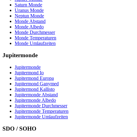
Saturn Monde
Uranus Monde
Neptun Monde
Monde Abstand
Monde Albedo
Monde Durchmesser
Monde Temperaturen
Monde Umlaufzeiten
Jupitermonde
Jupitermonde
Jupitermond Io
Jupitermond Europa
Jupitermond Ganymed
Jupitermond Kallisto
Jupitermonde Abstand
Jupitermonde Albedo
Jupitermonde Durchmesser
Jupitermonde Temperaturen
Jupitermonde Umlaufzeiten
SDO / SOHO