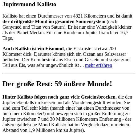
Jupitermond Kallisto
Kallisto hat einen Durchmesser von 4821 Kilometern und ist damit
der drittgrößte Mond im gesamten Sonnensystem
(nach
Ganymed und Titan von Saturn). Er ist nur eine Winzigkeit kleiner
als der Planet Merkur. Für eine Runde um Jupiter braucht er 16,7
Tage.
Auch Kallisto ist ein Eismond
, die Eiskruste ist etwa 200
Kilometer dick. Darunter könnte sich ein Ozean aus Salzwasser
befinden. Der Kern besteht aus Eisen und Gestein und sogar zum
Teil aus Eis, was sehr ungewöhnlich ist ...
mehr erfahren
Der große Rest: 59 äußere Monde!
Hinter Kallisto folgen noch ganz viele Gesteinsbrocken
, die den
Jupiter ebenfalls umkreisen und als Monde eingestuft wurden. Sie
sind zum Teil sehr klein (manch einer hat einen Durchmesser von
nur einem Kilometer!) und bewegen sich in großer Entfernung zu
Jupiter (zwischen 7 und 30 Millionen Kilometern Entfernung - der
äußere galileische Mond Kallisto hat im Vergleich dazu nur einen
Abstand von 1,9 Millionen km zu Jupiter).