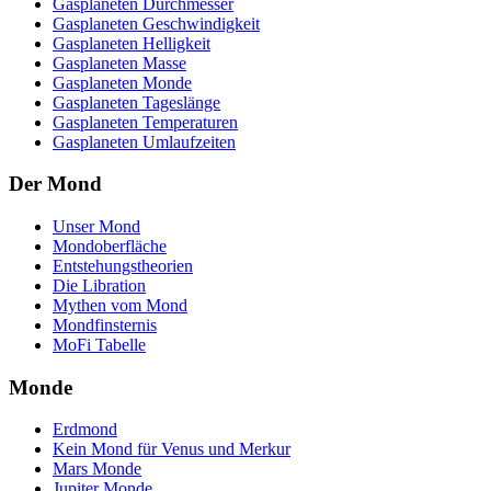
Gasplaneten Durchmesser
Gasplaneten Geschwindigkeit
Gasplaneten Helligkeit
Gasplaneten Masse
Gasplaneten Monde
Gasplaneten Tageslänge
Gasplaneten Temperaturen
Gasplaneten Umlaufzeiten
Der Mond
Unser Mond
Mondoberfläche
Entstehungstheorien
Die Libration
Mythen vom Mond
Mondfinsternis
MoFi Tabelle
Monde
Erdmond
Kein Mond für Venus und Merkur
Mars Monde
Jupiter Monde