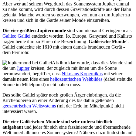
Aber wer auf seinem Weg durch das Sonnensystem Jupiter einmal
zu nahe kommt, wird durch dessen Gravitationskräfte aus der Bahn
gelenkt. Manche wurden so gezwungen, von nun an um Jupiter zu
kreisen und sich in die Garde seiner Monde einzureihen.
Die vier größten Jupitermonde
sind von niemand Geringerem als
Galileo Galilei
entdeckt worden. Io, Europa, Ganymed und Kallisto
tragen heute ihm zu Ehren die Bezeichnung
'Galileische Monde'
.
Galilei entdeckte sie 1610 mit einem damals brandneuen Gerät -
dem Fernrohr.
Als ihm klar wurde, dass dies Monde sind,
die um
Jupiter
kreisen, der zugleich mit ihnen um die Sonne
herumwandert, begriff er, dass
Nikolaus Kopernikus
mit seiner
damals neuen Idee eines
heliozentrischen Weltbildes
(dabei steht die
Sonne im Mittelpunkt) recht haben muss.
Das sollte Galilei später noch großen Ärger einbringen, da die
Kirchenoberen an einer Änderung des bis dahin geltenden
geozentrischen Weltsystems
(mit der Erde im Mittelpunkt) nicht
interessiert waren.
Die vier Galileischen Monde sind sehr unterschiedlich
aufgebaut
und jeder für sich eine faszinierende und überraschende
Welt innerhalb unseres Sonnensystems! Näheres dazu findest du auf