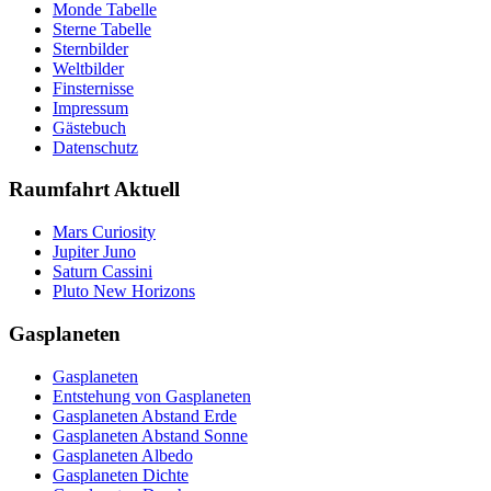
Monde Tabelle
Sterne Tabelle
Sternbilder
Weltbilder
Finsternisse
Impressum
Gästebuch
Datenschutz
Raumfahrt Aktuell
Mars Curiosity
Jupiter Juno
Saturn Cassini
Pluto New Horizons
Gasplaneten
Gasplaneten
Entstehung von Gasplaneten
Gasplaneten Abstand Erde
Gasplaneten Abstand Sonne
Gasplaneten Albedo
Gasplaneten Dichte