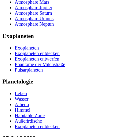
Atmosphäre Mars
Atmosphäre Jupiter
Atmosphäre Saturn
Atmosphäre Uranus
Atmosphäre Neptun
Exoplaneten
Exoplaneten
Exoplaneten entdecken
Exoplaneten entwerfen
Phantome der Milchstraße
Pulsarplaneten
Planetologie
Leben
Wasser
Albedo
Himmel
Habitable Zone
Außerirdische
Exoplaneten entdecken