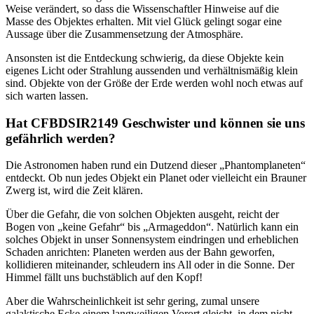
Weise verändert, so dass die Wissenschaftler Hinweise auf die
Masse des Objektes erhalten. Mit viel Glück gelingt sogar eine
Aussage über die Zusammensetzung der Atmosphäre.
Ansonsten ist die Entdeckung schwierig, da diese Objekte kein
eigenes Licht oder Strahlung aussenden und verhältnismäßig klein
sind. Objekte von der Größe der Erde werden wohl noch etwas auf
sich warten lassen.
Hat CFBDSIR2149 Geschwister und können sie uns
gefährlich werden?
Die Astronomen haben rund ein Dutzend dieser „Phantomplaneten“
entdeckt. Ob nun jedes Objekt ein Planet oder vielleicht ein Brauner
Zwerg ist, wird die Zeit klären.
Über die Gefahr, die von solchen Objekten ausgeht, reicht der
Bogen von „keine Gefahr“ bis „Armageddon“. Natürlich kann ein
solches Objekt in unser Sonnensystem eindringen und erheblichen
Schaden anrichten: Planeten werden aus der Bahn geworfen,
kollidieren miteinander, schleudern ins All oder in die Sonne. Der
Himmel fällt uns buchstäblich auf den Kopf!
Aber die Wahrscheinlichkeit ist sehr gering, zumal unsere
galaktische Ecke einem langweiligen Vorort gleicht, in dem nicht