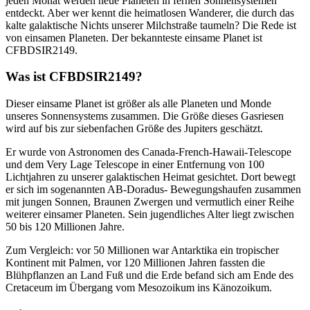
jeden Monat werden neue Planeten in fernen Sonnensystemen
entdeckt. Aber wer kennt die heimatlosen Wanderer, die durch das
kalte galaktische Nichts unserer Milchstraße taumeln? Die Rede ist
von einsamen Planeten. Der bekannteste einsame Planet ist
CFBDSIR2149.
Was ist CFBDSIR2149?
Dieser einsame Planet ist größer als alle Planeten und Monde
unseres Sonnensystems zusammen. Die Größe dieses Gasriesen
wird auf bis zur siebenfachen Größe des Jupiters geschätzt.
Er wurde von Astronomen des Canada-French-Hawaii-Telescope
und dem Very Lage Telescope in einer Entfernung von 100
Lichtjahren zu unserer galaktischen Heimat gesichtet. Dort bewegt
er sich im sogenannten AB-Doradus- Bewegungshaufen zusammen
mit jungen Sonnen, Braunen Zwergen und vermutlich einer Reihe
weiterer einsamer Planeten. Sein jugendliches Alter liegt zwischen
50 bis 120 Millionen Jahre.
Zum Vergleich: vor 50 Millionen war Antarktika ein tropischer
Kontinent mit Palmen, vor 120 Millionen Jahren fassten die
Blühpflanzen an Land Fuß und die Erde befand sich am Ende des
Cretaceum im Übergang vom Mesozoikum ins Känozoikum.