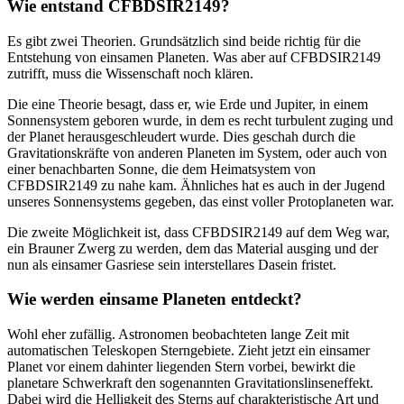
Wie entstand CFBDSIR2149?
Es gibt zwei Theorien. Grundsätzlich sind beide richtig für die
Entstehung von einsamen Planeten. Was aber auf CFBDSIR2149
zutrifft, muss die Wissenschaft noch klären.
Die eine Theorie besagt, dass er, wie Erde und Jupiter, in einem
Sonnensystem geboren wurde, in dem es recht turbulent zuging und
der Planet herausgeschleudert wurde. Dies geschah durch die
Gravitationskräfte von anderen Planeten im System, oder auch von
einer benachbarten Sonne, die dem Heimatsystem von
CFBDSIR2149 zu nahe kam. Ähnliches hat es auch in der Jugend
unseres Sonnensystems gegeben, das einst voller Protoplaneten war.
Die zweite Möglichkeit ist, dass CFBDSIR2149 auf dem Weg war,
ein Brauner Zwerg zu werden, dem das Material ausging und der
nun als einsamer Gasriese sein interstellares Dasein fristet.
Wie werden einsame Planeten entdeckt?
Wohl eher zufällig. Astronomen beobachteten lange Zeit mit
automatischen Teleskopen Sterngebiete. Zieht jetzt ein einsamer
Planet vor einem dahinter liegenden Stern vorbei, bewirkt die
planetare Schwerkraft den sogenannten Gravitationslinseneffekt.
Dabei wird die Helligkeit des Sterns auf charakteristische Art und