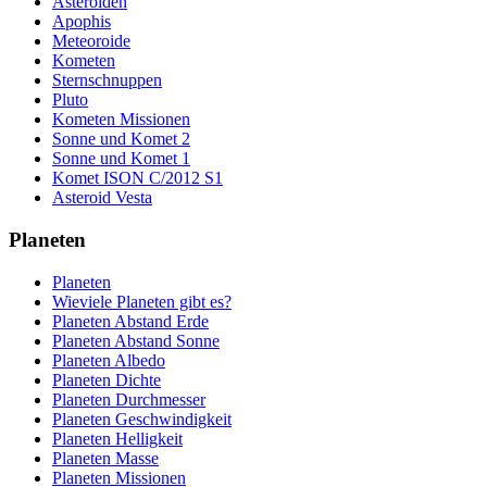
Asteroiden
Apophis
Meteoroide
Kometen
Sternschnuppen
Pluto
Kometen Missionen
Sonne und Komet 2
Sonne und Komet 1
Komet ISON C/2012 S1
Asteroid Vesta
Planeten
Planeten
Wieviele Planeten gibt es?
Planeten Abstand Erde
Planeten Abstand Sonne
Planeten Albedo
Planeten Dichte
Planeten Durchmesser
Planeten Geschwindigkeit
Planeten Helligkeit
Planeten Masse
Planeten Missionen