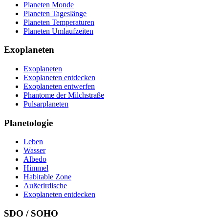
Planeten Monde
Planeten Tageslänge
Planeten Temperaturen
Planeten Umlaufzeiten
Exoplaneten
Exoplaneten
Exoplaneten entdecken
Exoplaneten entwerfen
Phantome der Milchstraße
Pulsarplaneten
Planetologie
Leben
Wasser
Albedo
Himmel
Habitable Zone
Außerirdische
Exoplaneten entdecken
SDO / SOHO