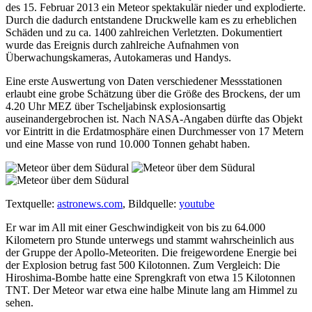
des 15. Februar 2013 ein Meteor spektakulär nieder und explodierte.
Durch die dadurch entstandene Druckwelle kam es zu erheblichen
Schäden und zu ca. 1400 zahlreichen Verletzten. Dokumentiert
wurde das Ereignis durch zahlreiche Aufnahmen von
Überwachungskameras, Autokameras und Handys.
Eine erste Auswertung von Daten verschiedener Messstationen
erlaubt eine grobe Schätzung über die Größe des Brockens, der um
4.20 Uhr MEZ über Tscheljabinsk explosionsartig
auseinandergebrochen ist. Nach NASA-Angaben dürfte das Objekt
vor Eintritt in die Erdatmosphäre einen Durchmesser von 17 Metern
und eine Masse von rund 10.000 Tonnen gehabt haben.
Textquelle:
astronews.com
, Bildquelle:
youtube
Er war im All mit einer Geschwindigkeit von bis zu 64.000
Kilometern pro Stunde unterwegs und stammt wahrscheinlich aus
der Gruppe der Apollo-Meteoriten. Die freigewordene Energie bei
der Explosion betrug fast 500 Kilotonnen. Zum Vergleich: Die
Hiroshima-Bombe hatte eine Sprengkraft von etwa 15 Kilotonnen
TNT. Der Meteor war etwa eine halbe Minute lang am Himmel zu
sehen.