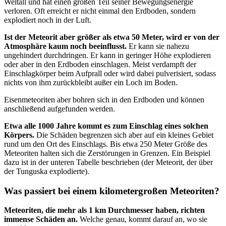
Weltall und hat einen großen Teil seiner Bewegungsenergie
verloren. Oft erreicht er nicht einmal den Erdboden, sondern
explodiert noch in der Luft.
Ist der Meteorit aber größer als etwa 50 Meter, wird er von der
Atmosphäre kaum noch beeinflusst.
Er kann sie nahezu
ungehindert durchdringen. Er kann in geringer Höhe explodieren
oder aber in den Erdboden einschlagen. Meist verdampft der
Einschlagkörper beim Aufprall oder wird dabei pulverisiert, sodass
nichts von ihm zurückbleibt außer ein Loch im Boden.
Eisenmeteoriten aber bohren sich in den Erdboden und können
anschließend aufgefunden werden.
Etwa alle 1000 Jahre kommt es zum Einschlag eines solchen
Körpers.
Die Schäden begrenzen sich aber auf ein kleines Gebiet
rund um den Ort des Einschlags. Bis etwa 250 Meter Größe des
Meteoriten halten sich die Zerstörungen in Grenzen. Ein Beispiel
dazu ist in der unteren Tabelle beschrieben (der Meteorit, der über
der Tunguska explodierte).
Was passiert bei einem kilometergroßen Meteoriten?
Meteoriten, die mehr als 1 km Durchmesser haben, richten
immense Schäden an.
Welche genau, kommt darauf an, wo sie