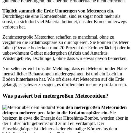
glühende Feuerkugeln, die aber die Erdoberfläche nicht erreichen.
Täglich sammelt die Erde Unmengen von Meteoren ein.
Durchfliegt sie eine Kometenbahn, sind es sogar noch mehr als
sonst, da sich dort viel Material befindet, das der Komet unterwegs
verloren hat.
Zentimetergroße Meteoriten schaffen es manchmal, ohne zu
verglühen die Erdatmosphäre zu durchqueren. Sie können ins Meer
fallen (Ozeane bedecken rund 70 Prozent der Erdoberfläche) oder in
unbewohntem Gebiet niedergehen (Arktis und Antarktis,
Wüstengebiete, Dschungel), ohne dass wir etwas davon bemerken.
Nur selten erreicht uns die Meldung, dass ein Meteorit in der Nähe
menschlicher Behausungen niedergegangen ist und ein Loch im
Boden hinterlassen hat. Wie oft diese Art Meteoriten auf die Erde
gelangt, ist schwer zu sagen, es dürften aber mehrere pro Jahr sein.
Was passiert bei metergroßen Meteoroiden?
Von den metergroßen Meteoroiden
dringen mehrere pro Jahr in die Erdatmosphäre ein.
Sie
besitzen in etwa die Energie der Hiroshima-Bombe, werden aber in
der Luftschicht gebremst und zum Teil verdampft. Der
Einschlagkörper ist kleiner als der ehemalige Körper aus dem