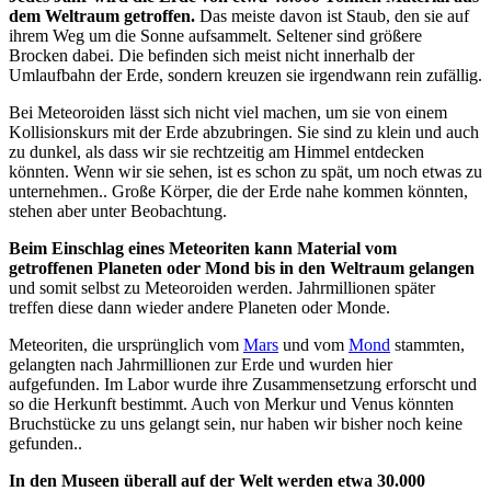
dem Weltraum getroffen.
Das meiste davon ist Staub, den sie auf
ihrem Weg um die Sonne aufsammelt. Seltener sind größere
Brocken dabei. Die befinden sich meist nicht innerhalb der
Umlaufbahn der Erde, sondern kreuzen sie irgendwann rein zufällig.
Bei Meteoroiden lässt sich nicht viel machen, um sie von einem
Kollisionskurs mit der Erde abzubringen. Sie sind zu klein und auch
zu dunkel, als dass wir sie rechtzeitig am Himmel entdecken
könnten. Wenn wir sie sehen, ist es schon zu spät, um noch etwas zu
unternehmen.. Große Körper, die der Erde nahe kommen könnten,
stehen aber unter Beobachtung.
Beim Einschlag eines Meteoriten kann Material vom
getroffenen Planeten oder Mond bis in den Weltraum gelangen
und somit selbst zu Meteoroiden werden. Jahrmillionen später
treffen diese dann wieder andere Planeten oder Monde.
Meteoriten, die ursprünglich vom
Mars
und vom
Mond
stammten,
gelangten nach Jahrmillionen zur Erde und wurden hier
aufgefunden. Im Labor wurde ihre Zusammensetzung erforscht und
so die Herkunft bestimmt. Auch von Merkur und Venus könnten
Bruchstücke zu uns gelangt sein, nur haben wir bisher noch keine
gefunden..
In den Museen überall auf der Welt werden etwa 30.000