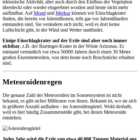
tektonische Aktivität, aber auch durch den Einfluss der Vegetation
überdeckt oder wieder eingeebnet worden und heute nicht mehr
auffindbar. Auf
Mond
und
Merkur
können wir Einschlagkrater
finden, die bereits vor Jahrmillionen, teils gar vor Jahrmilliarden
entstanden sind. Sie verändern sich nicht, weil es dort keine
Luftschicht gibt, in der Wind und Wetter stattfindet.
Einige Einschlagkrater auf der Erde sind aber
noch
immer
sichtbar
, z.B. der Barringer-Krater in der Wüste Arizonas. Er
entstand vermutlich vor etwa 50000 Jahren durch einen 30 Meter
großen Eisenmeteoriten, von dem heute noch Bruchstücke erhalten
sind.
Meteoroidenregen
Die genaue Zahl der Meteoroiden im Sonnensystem ist nicht
bekannt, es gibt sicher Millionen von ihnen. Bekannt ist, wo sie sich
in größerer Anzahl aufhalten - im Asteroidengürtel. Wohl deshalb,
weil es hier häufig Zusammenstöße gibt, bei denen Meteoroide
entstehen.
Jedes Jahr wird die Erde von etwa 40.000 Tonnen Material aus