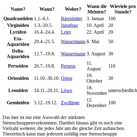
Wann die
Wieviele pro
Name?
Wann?
Woher?
Meisten?
Stunde?
Quadrantiden
1.1.-6.1.
Bärenhüter
3. Januar
100
Virginiden
1.3.-10.5.
Jungfrau
10. April
20
Lyriden
16.4.-24.4.
Leier
22. April
20
Eta-
29.4.-21.5.
Wassermann
6. Mai
50
Aquariden
Delta-
12.7.-19.8.
Wassermann
3. August
30
Aquariden
11.
Perseiden
20.7.-19.8.
Perseus
110
August
19.
Orioniden
11.10.-30.10.
Orion
30
Oktober
18.
Leoniden
14.11.-20.11.
Löwe
unterschiedlic
November
12.
Geminiden
5.12.-19.12.
Zwillinge
100
Dezember
Das hier ist nur eine Auswahl der stärksten
Sternschnuppenvorkommen. Darüber hinaus gibt es noch eine
Vielzahl weiterer, die jedes Jahr um die gleiche Zeit auftauchen.
Theoretisch kann man jederzeit zufällig eine Sternschnuppe