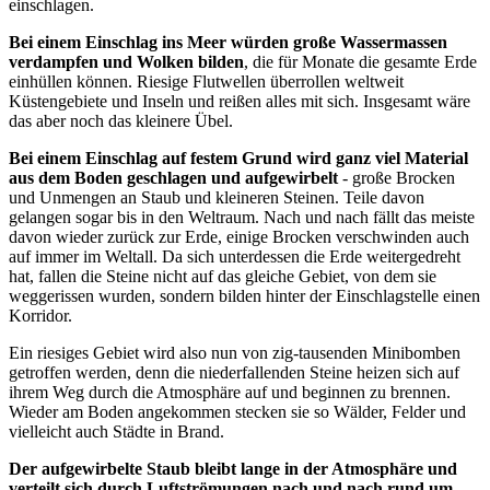
einschlagen.
Bei einem Einschlag ins Meer würden große Wassermassen
verdampfen und Wolken bilden
, die für Monate die gesamte Erde
einhüllen können. Riesige Flutwellen überrollen weltweit
Küstengebiete und Inseln und reißen alles mit sich. Insgesamt wäre
das aber noch das kleinere Übel.
Bei einem Einschlag auf festem Grund wird ganz viel Material
aus dem Boden geschlagen und aufgewirbelt
- große Brocken
und Unmengen an Staub und kleineren Steinen. Teile davon
gelangen sogar bis in den Weltraum. Nach und nach fällt das meiste
davon wieder zurück zur Erde, einige Brocken verschwinden auch
auf immer im Weltall. Da sich unterdessen die Erde weitergedreht
hat, fallen die Steine nicht auf das gleiche Gebiet, von dem sie
weggerissen wurden, sondern bilden hinter der Einschlagstelle einen
Korridor.
Ein riesiges Gebiet wird also nun von zig-tausenden Minibomben
getroffen werden, denn die niederfallenden Steine heizen sich auf
ihrem Weg durch die Atmosphäre auf und beginnen zu brennen.
Wieder am Boden angekommen stecken sie so Wälder, Felder und
vielleicht auch Städte in Brand.
Der aufgewirbelte Staub bleibt lange in der Atmosphäre und
verteilt sich durch Luftströmungen nach und nach rund um