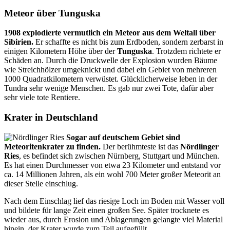
Meteor über Tunguska
1908 explodierte vermutlich ein Meteor aus dem Weltall über
Sibirien.
Er schaffte es nicht bis zum Erdboden, sondern zerbarst in
einigen Kilometern Höhe über der
Tunguska
. Trotzdem richtete er
Schäden an. Durch die Druckwelle der Explosion wurden Bäume
wie Streichhölzer umgeknickt und dabei ein Gebiet von mehreren
1000 Quadratkilometern verwüstet. Glücklicherweise leben in der
Tundra sehr wenige Menschen. Es gab nur zwei Tote, dafür aber
sehr viele tote Rentiere.
Krater in Deutschland
Sogar auf deutschem Gebiet sind
Meteoritenkrater zu finden.
Der berühmteste ist das
Nördlinger
Ries
, es befindet sich zwischen Nürnberg, Stuttgart und München.
Es hat einen Durchmesser von etwa 23 Kilometer und entstand vor
ca. 14 Millionen Jahren, als ein wohl 700 Meter großer Meteorit an
dieser Stelle einschlug.
Nach dem Einschlag lief das riesige Loch im Boden mit Wasser voll
und bildete für lange Zeit einen großen See. Später trocknete es
wieder aus, durch Erosion und Ablagerungen gelangte viel Material
hinein, der Krater wurde zum Teil aufgefüllt.