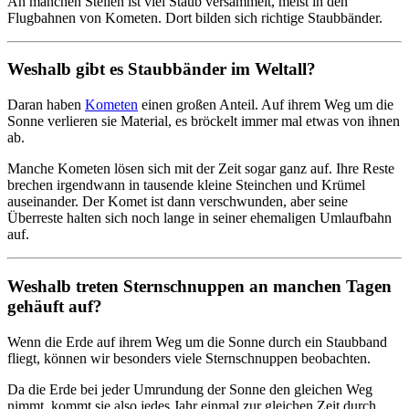
An manchen Stellen ist viel Staub versammelt, meist in den
Flugbahnen von Kometen. Dort bilden sich richtige Staubbänder.
Weshalb gibt es Staubbänder im Weltall?
Daran haben
Kometen
einen großen Anteil. Auf ihrem Weg um die
Sonne verlieren sie Material, es bröckelt immer mal etwas von ihnen
ab.
Manche Kometen lösen sich mit der Zeit sogar ganz auf. Ihre Reste
brechen irgendwann in tausende kleine Steinchen und Krümel
auseinander. Der Komet ist dann verschwunden, aber seine
Überreste halten sich noch lange in seiner ehemaligen Umlaufbahn
auf.
Weshalb treten Sternschnuppen an manchen Tagen
gehäuft auf?
Wenn die Erde auf ihrem Weg um die Sonne durch ein Staubband
fliegt, können wir besonders viele Sternschnuppen beobachten.
Da die Erde bei jeder Umrundung der Sonne den gleichen Weg
nimmt, kommt sie also jedes Jahr einmal zur gleichen Zeit durch