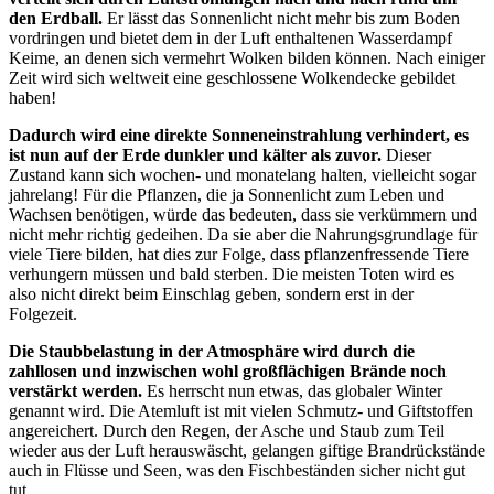
den Erdball.
Er lässt das Sonnenlicht nicht mehr bis zum Boden
vordringen und bietet dem in der Luft enthaltenen Wasserdampf
Keime, an denen sich vermehrt Wolken bilden können. Nach einiger
Zeit wird sich weltweit eine geschlossene Wolkendecke gebildet
haben!
Dadurch wird eine direkte Sonneneinstrahlung verhindert, es
ist nun auf der Erde dunkler und kälter als zuvor.
Dieser
Zustand kann sich wochen- und monatelang halten, vielleicht sogar
jahrelang! Für die Pflanzen, die ja Sonnenlicht zum Leben und
Wachsen benötigen, würde das bedeuten, dass sie verkümmern und
nicht mehr richtig gedeihen. Da sie aber die Nahrungsgrundlage für
viele Tiere bilden, hat dies zur Folge, dass pflanzenfressende Tiere
verhungern müssen und bald sterben. Die meisten Toten wird es
also nicht direkt beim Einschlag geben, sondern erst in der
Folgezeit.
Die Staubbelastung in der Atmosphäre wird durch die
zahllosen und inzwischen wohl großflächigen Brände noch
verstärkt werden.
Es herrscht nun etwas, das globaler Winter
genannt wird. Die Atemluft ist mit vielen Schmutz- und Giftstoffen
angereichert. Durch den Regen, der Asche und Staub zum Teil
wieder aus der Luft herauswäscht, gelangen giftige Brandrückstände
auch in Flüsse und Seen, was den Fischbeständen sicher nicht gut
tut.