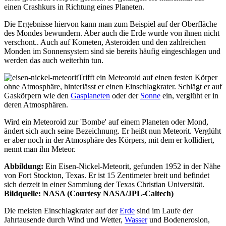
einen Crashkurs in Richtung eines Planeten.
Die Ergebnisse hiervon kann man zum Beispiel auf der Oberfläche
des Mondes bewundern. Aber auch die Erde wurde von ihnen nicht
verschont.. Auch auf Kometen, Asteroiden und den zahlreichen
Monden im Sonnensystem sind sie bereits häufig eingeschlagen und
werden das auch weiterhin tun.
Trifft ein Meteoroid auf einen festen Körper
ohne Atmosphäre, hinterlässt er einen Einschlagkrater. Schlägt er auf
Gaskörpern wie den
Gasplaneten
oder der
Sonne
ein, verglüht er in
deren Atmosphären.
Wird ein Meteoroid zur 'Bombe' auf einem Planeten oder Mond,
ändert sich auch seine Bezeichnung. Er heißt nun Meteorit. Verglüht
er aber noch in der Atmosphäre des Körpers, mit dem er kollidiert,
nennt man ihn Meteor.
Abbildung:
Ein Eisen-Nickel-Meteorit, gefunden 1952 in der Nähe
von Fort Stockton, Texas. Er ist 15 Zentimeter breit und befindet
sich derzeit in einer Sammlung der Texas Christian Universität.
Bildquelle: NASA (Courtesy NASA/JPL-Caltech)
Die meisten Einschlagkrater auf der
Erde
sind im Laufe der
Jahrtausende durch Wind und Wetter,
Wasser
und Bodenerosion,