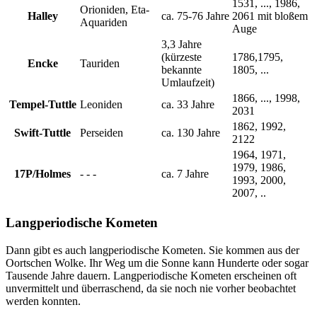
1531, ..., 1986,
Orioniden, Eta-
Halley
ca. 75-76 Jahre
2061 mit bloßem
Aquariden
Auge
3,3 Jahre
(kürzeste
1786,1795,
Encke
Tauriden
bekannte
1805, ...
Umlaufzeit)
1866, ..., 1998,
Tempel-Tuttle
Leoniden
ca. 33 Jahre
2031
1862, 1992,
Swift-Tuttle
Perseiden
ca. 130 Jahre
2122
1964, 1971,
1979, 1986,
17P/Holmes
- - -
ca. 7 Jahre
1993, 2000,
2007, ..
Langperiodische Kometen
Dann gibt es auch langperiodische Kometen. Sie kommen aus der
Oortschen Wolke. Ihr Weg um die Sonne kann Hunderte oder sogar
Tausende Jahre dauern. Langperiodische Kometen erscheinen oft
unvermittelt und überraschend, da sie noch nie vorher beobachtet
werden konnten.