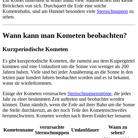
Ein Komet hinterlässt in seiner Bahn viele Staubteilchen und kleine
Bröckchen von sich. Durchquert die Erde eine solche
Kometenbahn, sind am Himmel besonders viele
Sternschnuppen
zu
sehen.
Wann kann man Kometen beobachten?
Kurzperiodische Kometen
Es gibt kurzperiodische Kometen, die zumeist aus dem Kuipergürtel
kommen und eine Umlaufzeit um die Sonne von weniger als 200
Jahren haben. Viele sind bei jeder Annäherung an die Sonne in den
letzten paar hundert Jahren beobachtet worden und es ist bekannt,
wann sie wiederkommen.
Einige der Kometen verursachen
Sternschnuppenströme
, die jedes
Jahr zu einer bestimmten Zeit auftreten und beobachtet werden
können. Dann nämlich, wenn die Erde auf ihrer Bahn um die Sonne
die Stelle durchkreuzt, an der noch Teile des Kometenschweifes
herumschwirren. Kometen werden nach ihrem Entdecker benannt.
verursachte
Wann zu
Kometenname
Umlaufdauer
Sternschnuppen
sehen?