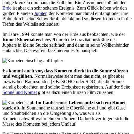
einige kreuzen durchaus die Erdbahn. Ein Zusammenstoß mit der
Erde
ist aber ein sehr seltenes Ereignis. Zum Glück haben wir den
großen Planeten
Jupiter
, der Kometen manchmal einfängt oder ihre
Bahn durch seine Schwerkraft ablenkt und so diesen Kometen in die
Tiefen des Weltalls schleudert.
Im Jahre 1994 konnte man von der Erde aus beobachten, wie der
Komet Shoemaker/Levy 9
durch die Gravitationskräfte des
Jupiters in kleine Stücke zerbrach und dann in seine Wolkenbänder
eintauchte. Das war ein faszinierendes Schauspiel!
Es kommt auch vor, dass Kometen direkt in die Sonne stürzen
und verglühen.
Normalerweise sieht man das nicht, es gibt aber
inzwischen Raumsonden (z.B. SOHO oder SDO, die die Sonne
ständig beobachten und solche Ereignisse registrieren. Auf der Seite
Sonne und Komet
gibt es dazu einen kurzen Film zu sehen.
Im Laufe seines Lebens nutzt sich ein Komet
stark ab.
In Sonnennähe taut seine Oberfläche auf und gibt Gase
und Staubteilchen an die Umgebung ab, was wir als
Kometenschweif wahrnehmen können. Dadurch verringert sich die
Masse des Kometen bei jedem Umlauf.