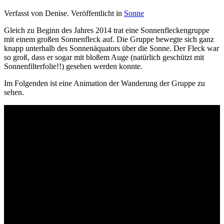
Verfasst von Denise. Veröffentlicht in
Sonne
Gleich zu Beginn des Jahres 2014 trat eine Sonnenfleckengruppe
mit einem großen Sonnenfleck auf. Die Gruppe bewegte sich ganz
knapp unterhalb des Sonnenäquators über die Sonne. Der Fleck war
so groß, dass er sogar mit bloßem Auge (natürlich geschützt mit
Sonnenfilterfolie!!) gesehen werden konnte.
Im Folgenden ist eine Animation der Wanderung der Gruppe zu
sehen.