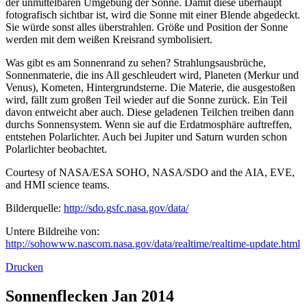
der unmittelbaren Umgebung der Sonne. Damit diese überhaupt
fotografisch sichtbar ist, wird die Sonne mit einer Blende abgedeckt.
Sie würde sonst alles überstrahlen. Größe und Position der Sonne
werden mit dem weißen Kreisrand symbolisiert.
Was gibt es am Sonnenrand zu sehen? Strahlungsausbrüche,
Sonnenmaterie, die ins All geschleudert wird, Planeten (Merkur und
Venus), Kometen, Hintergrundsterne. Die Materie, die ausgestoßen
wird, fällt zum großen Teil wieder auf die Sonne zurück. Ein Teil
davon entweicht aber auch. Diese geladenen Teilchen treiben dann
durchs Sonnensystem. Wenn sie auf die Erdatmosphäre auftreffen,
entstehen Polarlichter. Auch bei Jupiter und Saturn wurden schon
Polarlichter beobachtet.
Courtesy of NASA/ESA SOHO, NASA/SDO and the AIA, EVE,
and HMI science teams.
Bilderquelle:
http://sdo.gsfc.nasa.gov/data/
Untere Bildreihe von:
http://sohowww.nascom.nasa.gov/data/realtime/realtime-update.html
Drucken
Sonnenflecken Jan 2014