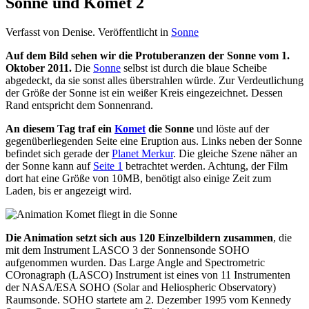
Sonne und Komet 2
Verfasst von Denise. Veröffentlicht in
Sonne
Auf dem Bild sehen wir die Protuberanzen der Sonne vom 1.
Oktober 2011.
Die
Sonne
selbst ist durch die blaue Scheibe
abgedeckt, da sie sonst alles überstrahlen würde. Zur Verdeutlichung
der Größe der Sonne ist ein weißer Kreis eingezeichnet. Dessen
Rand entspricht dem Sonnenrand.
An diesem Tag traf ein
Komet
die Sonne
und löste auf der
gegenüberliegenden Seite eine Eruption aus. Links neben der Sonne
befindet sich gerade der
Planet Merkur
. Die gleiche Szene näher an
der Sonne kann auf
Seite 1
betrachtet werden. Achtung, der Film
dort hat eine Größe von 10MB, benötigt also einige Zeit zum
Laden, bis er angezeigt wird.
Die Animation setzt sich aus 120 Einzelbildern zusammen
, die
mit dem Instrument LASCO 3 der Sonnensonde SOHO
aufgenommen wurden. Das Large Angle and Spectrometric
COronagraph (LASCO) Instrument ist eines von 11 Instrumenten
der NASA/ESA SOHO (Solar and Heliospheric Observatory)
Raumsonde. SOHO startete am 2. Dezember 1995 vom Kennedy