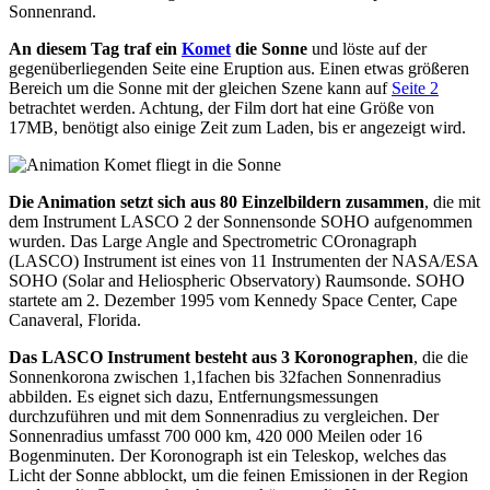
Sonnenrand.
An diesem Tag traf ein
Komet
die Sonne
und löste auf der
gegenüberliegenden Seite eine Eruption aus. Einen etwas größeren
Bereich um die Sonne mit der gleichen Szene kann auf
Seite 2
betrachtet werden. Achtung, der Film dort hat eine Größe von
17MB, benötigt also einige Zeit zum Laden, bis er angezeigt wird.
Die Animation setzt sich aus 80 Einzelbildern zusammen
, die mit
dem Instrument LASCO 2 der Sonnensonde SOHO aufgenommen
wurden. Das Large Angle and Spectrometric COronagraph
(LASCO) Instrument ist eines von 11 Instrumenten der NASA/ESA
SOHO (Solar and Heliospheric Observatory) Raumsonde. SOHO
startete am 2. Dezember 1995 vom Kennedy Space Center, Cape
Canaveral, Florida.
Das LASCO Instrument besteht aus 3 Koronographen
, die die
Sonnenkorona zwischen 1,1fachen bis 32fachen Sonnenradius
abbilden. Es eignet sich dazu, Entfernungsmessungen
durchzuführen und mit dem Sonnenradius zu vergleichen. Der
Sonnenradius umfasst 700 000 km, 420 000 Meilen oder 16
Bogenminuten. Der Koronograph ist ein Teleskop, welches das
Licht der Sonne abblockt, um die feinen Emissionen in der Region