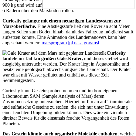
900 kg und wird auf
6 Rädern über den Marsboden rollen.
Curiosity gelangte mit einem neuartigen Landesystem zur
Marsoberfläche.
Eine Abstiegsstufe ließ den Rover an acht Meter
langen Seilen zum Boden hinab, damit das Fahrzeug möglichst sanft
aufsetzen konnte. Eine Animation des Landemanövers kann hier
angeschaut werden:
marsprogram.jpl.nasa.gov/msl
.
Curiosity
landete im 154 km großen Gale-Krater,
und dieses Gebiet wird
ausgiebig untersucht werden. Der Krater liegt in Äquatornähe und
besitzt eine geologisch abwechslungsreiche Landschaft. Der Krater
war einst mit Wasser geflutet und enthält aus dieser Zeit
Sedimentgestein.
Curiosity kann Gesteinsproben nehmen und im bordeigenen
Laboratorium SAM (Sample Analysis of Mars) deren
Zusammensetzung untersuchen. Hierbei hofft man auf Tonminerale
und sulfatische Gesteine zu stoßen, die sich nur unter Einwirkung
einer feuchten Umgebung bilden können. Dies wäre ein ziemlich
direkter Beweis für die einstmals feuchte Vergangenheit des Roten
Planeten.
Das Gestein könnte auch organische Moleküle enthalten
, welche