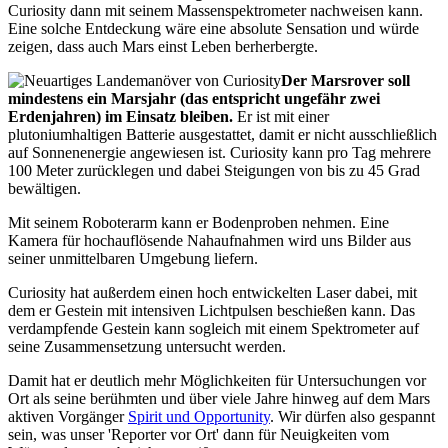
Curiosity dann mit seinem Massenspektrometer nachweisen kann.
Eine solche Entdeckung wäre eine absolute Sensation und würde
zeigen, dass auch Mars einst Leben berherbergte.
Der Marsrover soll
mindestens ein Marsjahr (das entspricht ungefähr zwei
Erdenjahren) im Einsatz bleiben.
Er ist mit einer
plutoniumhaltigen Batterie ausgestattet, damit er nicht ausschließlich
auf Sonnenenergie angewiesen ist. Curiosity kann pro Tag mehrere
100 Meter zurücklegen und dabei Steigungen von bis zu 45 Grad
bewältigen.
Mit seinem Roboterarm kann er Bodenproben nehmen. Eine
Kamera für hochauflösende Nahaufnahmen wird uns Bilder aus
seiner unmittelbaren Umgebung liefern.
Curiosity hat außerdem einen hoch entwickelten Laser dabei, mit
dem er Gestein mit intensiven Lichtpulsen beschießen kann. Das
verdampfende Gestein kann sogleich mit einem Spektrometer auf
seine Zusammensetzung untersucht werden.
Damit hat er deutlich mehr Möglichkeiten für Untersuchungen vor
Ort als seine berühmten und über viele Jahre hinweg auf dem Mars
aktiven Vorgänger
Spirit und Opportunity
. Wir dürfen also gespannt
sein, was unser 'Reporter vor Ort' dann für Neuigkeiten vom