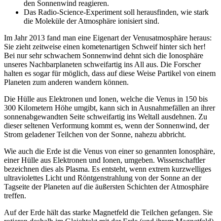
den Sonnenwind reagieren.
Das Radio-Science-Experiment soll herausfinden, wie stark
die Moleküle der Atmosphäre ionisiert sind.
Im Jahr 2013 fand man eine Eigenart der Venusatmosphäre heraus:
Sie zieht zeitweise einen kometenartigen Schweif hinter sich her!
Bei nur sehr schwachem Sonnenwind dehnt sich die Ionosphäre
unseres Nachbarplaneten schweifartig ins All aus. Die Forscher
halten es sogar für möglich, dass auf diese Weise Partikel von einem
Planeten zum anderen wandern können.
Die Hülle aus Elektronen und Ionen, welche die Venus in 150 bis
300 Kilometern Höhe umgibt, kann sich in Ausnahmefällen an ihrer
sonnenabgewandten Seite schweifartig ins Weltall ausdehnen. Zu
dieser seltenen Verformung kommt es, wenn der Sonnenwind, der
Strom geladener Teilchen von der Sonne, nahezu abbricht.
Wie auch die Erde ist die Venus von einer so genannten Ionosphäre,
einer Hülle aus Elektronen und Ionen, umgeben. Wissenschaftler
bezeichnen dies als Plasma. Es entsteht, wenn extrem kurzwelliges
ultraviolettes Licht und Röntgenstrahlung von der Sonne an der
Tagseite der Planeten auf die äußersten Schichten der Atmosphäre
treffen.
Auf der Erde hält das starke Magnetfeld die Teilchen gefangen. Sie