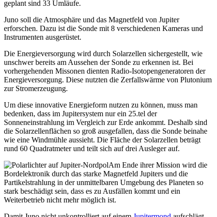
geplant sind 33 Umläufe.
Juno soll die Atmosphäre und das Magnetfeld von Jupiter
erforschen. Dazu ist die Sonde mit 8 verschiedenen Kameras und
Instrumenten ausgerüstet.
Die Energieversorgung wird durch Solarzellen sichergestellt, wie
unschwer bereits am Aussehen der Sonde zu erkennen ist. Bei
vorhergehenden Missonen dienten Radio-Isotopengeneratoren der
Energieversorgung. Diese nutzten die Zerfallswärme von Plutonium
zur Stromerzeugung.
Um diese innovative Energieform nutzen zu können, muss man
bedenken, dass im Jupitersystem nur ein 25.tel der
Sonneneinstrahlung im Vergleich zur Erde ankommt. Deshalb sind
die Solarzellenflächen so groß ausgefallen, dass die Sonde beinahe
wie eine Windmühle aussieht. Die Fläche der Solarzellen beträgt
rund 60 Quadratmeter und teilt sich auf drei Ausleger auf.
Am Ende ihrer Mission wird die
Bordelektronik durch das starke Magnetfeld Jupiters und die
Partikelstrahlung in der unmittelbaren Umgebung des Planeten so
stark beschädigt sein, dass es zu Ausfällen kommt und ein
Weiterbetrieb nicht mehr möglich ist.
Damit Juno nicht unkontrolliert auf einem
Jupitermond
aufschlägt,