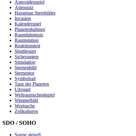
Asteroidenspiel
Astroquiz
Hangman Sternbilder
Invasion
Kalenderspiel
Planetenbahnen
Raumfahrtquiz
Raumstation
Reaktionstest
Shuttlestart
Sicherungen
Simulation
Sternenbild
Sternentor
Symbolrad
Tanz der Planeten
Ufojagd
Weltraumschrottspiel
Wimmelbild
Wortsuche
Zellkulturen
SDO / SOHO
Sonne aktuell