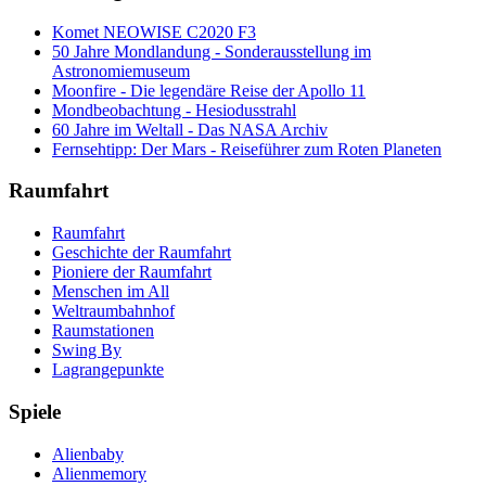
Komet NEOWISE C2020 F3
50 Jahre Mondlandung - Sonderausstellung im
Astronomiemuseum
Moonfire - Die legendäre Reise der Apollo 11
Mondbeobachtung - Hesiodusstrahl
60 Jahre im Weltall - Das NASA Archiv
Fernsehtipp: Der Mars - Reiseführer zum Roten Planeten
Raumfahrt
Raumfahrt
Geschichte der Raumfahrt
Pioniere der Raumfahrt
Menschen im All
Weltraumbahnhof
Raumstationen
Swing By
Lagrangepunkte
Spiele
Alienbaby
Alienmemory