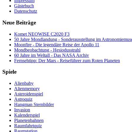
Impressum
Gästebuch
Datenschutz
Neue Beiträge
Komet NEOWISE C2020 F3
50 Jahre Mondlandung - Sonderausstellung im Astronomiemu
Moonfire - Die legendäre Reise der Apollo 11
Mondbeobachtung - Hesiodusstrahl
60 Jahre im Weltall - Das NASA Archiv
Fernsehtipp: Der Mars - Reiseführer zum Roten Planeten
Spiele
Alienbaby
Alienmemory
Asteroidenspiel
Astroquiz
Hangman Sternbilder
Invasion
Kalenderspiel
Planetenbahnen
Raumfahrtquiz
Raumstation