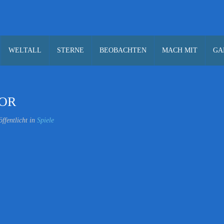
WELTALL
STERNE
BEOBACHTEN
MACH MIT
GA
OR
öffentlicht in
Spiele