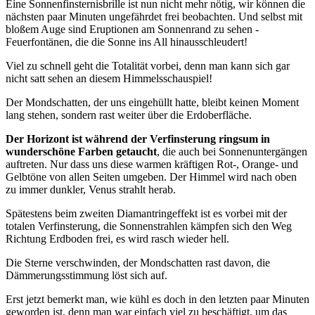
Eine Sonnenfinsternisbrille ist nun nicht mehr nötig, wir können die
nächsten paar Minuten ungefährdet frei beobachten. Und selbst mit
bloßem Auge sind Eruptionen am Sonnenrand zu sehen -
Feuerfontänen, die die Sonne ins All hinausschleudert!
Viel zu schnell geht die Totalität vorbei, denn man kann sich gar
nicht satt sehen an diesem Himmelsschauspiel!
Der Mondschatten, der uns eingehüllt hatte, bleibt keinen Moment
lang stehen, sondern rast weiter über die Erdoberfläche.
Der Horizont ist während der Verfinsterung ringsum in
wunderschöne Farben getaucht
, die auch bei Sonnenuntergängen
auftreten. Nur dass uns diese warmen kräftigen Rot-, Orange- und
Gelbtöne von allen Seiten umgeben. Der Himmel wird nach oben
zu immer dunkler, Venus strahlt herab.
Spätestens beim zweiten Diamantringeffekt ist es vorbei mit der
totalen Verfinsterung, die Sonnenstrahlen kämpfen sich den Weg
Richtung Erdboden frei, es wird rasch wieder hell.
Die Sterne verschwinden, der Mondschatten rast davon, die
Dämmerungsstimmung löst sich auf.
Erst jetzt bemerkt man, wie kühl es doch in den letzten paar Minuten
geworden ist, denn man war einfach viel zu beschäftigt, um das