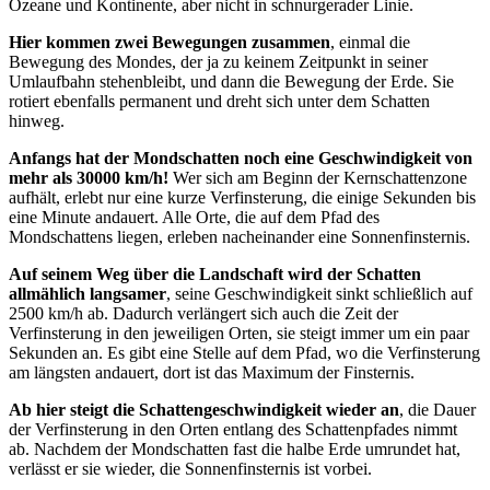
Ozeane und Kontinente, aber nicht in schnurgerader Linie.
Hier kommen zwei Bewegungen zusammen
, einmal die
Bewegung des Mondes, der ja zu keinem Zeitpunkt in seiner
Umlaufbahn stehenbleibt, und dann die Bewegung der Erde. Sie
rotiert ebenfalls permanent und dreht sich unter dem Schatten
hinweg.
Anfangs hat der Mondschatten noch eine Geschwindigkeit von
mehr als 30000 km/h!
Wer sich am Beginn der Kernschattenzone
aufhält, erlebt nur eine kurze Verfinsterung, die einige Sekunden bis
eine Minute andauert. Alle Orte, die auf dem Pfad des
Mondschattens liegen, erleben nacheinander eine Sonnenfinsternis.
Auf seinem Weg über die Landschaft wird der Schatten
allmählich langsamer
, seine Geschwindigkeit sinkt schließlich auf
2500 km/h ab. Dadurch verlängert sich auch die Zeit der
Verfinsterung in den jeweiligen Orten, sie steigt immer um ein paar
Sekunden an. Es gibt eine Stelle auf dem Pfad, wo die Verfinsterung
am längsten andauert, dort ist das Maximum der Finsternis.
Ab hier steigt die Schattengeschwindigkeit wieder an
, die Dauer
der Verfinsterung in den Orten entlang des Schattenpfades nimmt
ab. Nachdem der Mondschatten fast die halbe Erde umrundet hat,
verlässt er sie wieder, die Sonnenfinsternis ist vorbei.