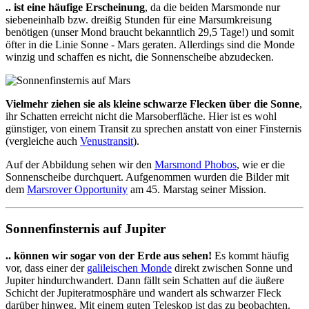
.. ist eine häufige Erscheinung
, da die beiden Marsmonde nur
siebeneinhalb bzw. dreißig Stunden für eine Marsumkreisung
benötigen (unser Mond braucht bekanntlich 29,5 Tage!) und somit
öfter in die Linie Sonne - Mars geraten. Allerdings sind die Monde
winzig und schaffen es nicht, die Sonnenscheibe abzudecken.
Vielmehr ziehen sie als kleine schwarze Flecken über die Sonne
,
ihr Schatten erreicht nicht die Marsoberfläche. Hier ist es wohl
günstiger, von einem Transit zu sprechen anstatt von einer Finsternis
(vergleiche auch
Venustransit
).
Auf der Abbildung sehen wir den
Marsmond Phobos
, wie er die
Sonnenscheibe durchquert. Aufgenommen wurden die Bilder mit
dem
Marsrover Opportunity
am 45. Marstag seiner Mission.
Sonnenfinsternis auf Jupiter
.. können wir sogar von der Erde aus sehen!
Es kommt häufig
vor, dass einer der
galileischen Monde
direkt zwischen Sonne und
Jupiter hindurchwandert. Dann fällt sein Schatten auf die äußere
Schicht der Jupiteratmosphäre und wandert als schwarzer Fleck
darüber hinweg. Mit einem guten Teleskop ist das zu beobachten.