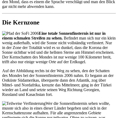
den Mond, dass es einem die Sprache verschlägt und man den Blick
gar nicht mehr abwenden kann.
Die Kernzone
Eine totale Sonnenfinsternis ist nur in
einem schmalen Streifen zu sehen.
Befindet man sich nur ein klein
wenig außerhalb, wird die Sonne nicht vollständig verfinstert. Nur
in der Zone der Totalität wird es so dunkel, dass die Korona der
Sonne sichtbar wird und die hellsten Sterne am Himmel erscheinen.
Der Kernschatten des Mondes ist nur wenige 100 Kilometer breit,
trifft also nur einige wenige Orte auf der Erdkugel.
Auf der Abbildung rechts ist der Weg zu sehen, den der Schatten
des Mondes bei der Sonnenfinsternis 2006 nahm. Er begann an der
Ostküste Südamerikas, überquerte dann den Atlantik, zog über
Mittel- und Nordafrika, kreuzte das Mittelmeer, ging in der Türkei
wieder an Land und setzte seinen Weg Richtung Georgien,
Russland und Kasachstan fort.
Wer die Sonnenfinsternis sehen wollte,
musste sich also in eines dieser Länder begeben und sich in der
Kernschattenzone aufhalten. Für alle angrenzenden Gebiete
verfinsterte sich die Sonne nur teilweise. Ohne zu wissen, was