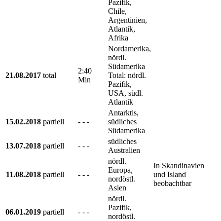
Pazifik,
Chile,
Argentinien,
Atlantik,
Afrika
Nordamerika,
nördl.
Südamerika
2:40
21.08.2017
total
Total: nördl.
Min
Pazifik,
USA, südl.
Atlantik
Antarktis,
15.02.2018
partiell
- - -
südliches
Südamerika
südliches
13.07.2018
partiell
- - -
Australien
nördl.
In Skandinavien
Europa,
11.08.2018
partiell
- - -
und Island
nordöstl.
beobachtbar
Asien
nördl.
Pazifik,
06.01.2019
partiell
- - -
nordöstl.