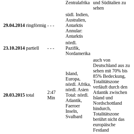
Zentralafrika
und Süditalien zu
sehen
südl. Indien,
Australien,
29.04.2014
ringförmig
- - -
Antarktis
Annular:
Antarktis
nördl.
23.10.2014
partiell
- - -
Pazifik,
Nordamerika
auch von
Deutschland aus zu
sehen mit 70% bis
Island,
85% Bedeckung,
Europa,
Totalitätszone
nördl. Afrika,
verläuft durch den
nördl. Asien
2:47
Atlantik zwischen
20.03.2015
total
Total: nördl.
Min
Island und
Atlantik,
Nordschottland
Faeroer
hindurch,
Inseln,
Totalitätszone
Svalbard
berührt nicht das
europäische
Festland