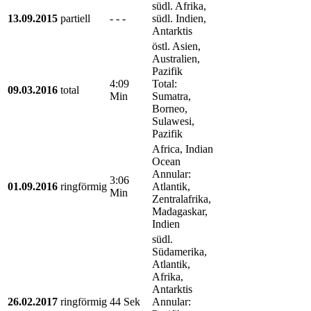
südl. Afrika,
13.09.2015
partiell
- - -
südl. Indien,
Antarktis
östl. Asien,
Australien,
Pazifik
4:09
Total:
09.03.2016
total
Min
Sumatra,
Borneo,
Sulawesi,
Pazifik
Africa, Indian
Ocean
Annular:
3:06
01.09.2016
ringförmig
Atlantik,
Min
Zentralafrika,
Madagaskar,
Indien
südl.
Südamerika,
Atlantik,
Afrika,
Antarktis
26.02.2017
ringförmig
44 Sek
Annular: