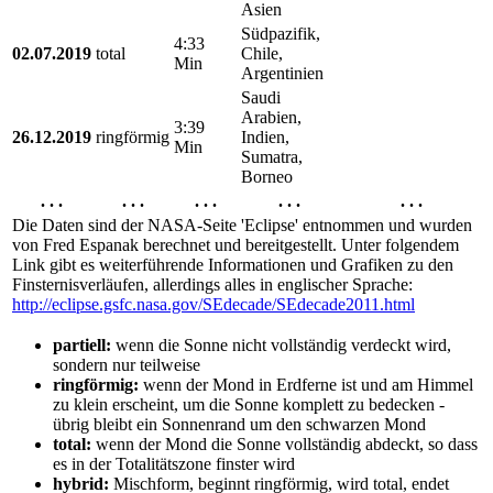
Asien
Südpazifik,
4:33
02.07.2019
total
Chile,
Min
Argentinien
Saudi
Arabien,
3:39
26.12.2019
ringförmig
Indien,
Min
Sumatra,
Borneo
. . .
. . .
. . .
. . .
. . .
Die Daten sind der NASA-Seite 'Eclipse' entnommen und wurden
von Fred Espanak berechnet und bereitgestellt. Unter folgendem
Link gibt es weiterführende Informationen und Grafiken zu den
Finsternisverläufen, allerdings alles in englischer Sprache:
http://eclipse.gsfc.nasa.gov/SEdecade/SEdecade2011.html
partiell:
wenn die Sonne nicht vollständig verdeckt wird,
sondern nur teilweise
ringförmig:
wenn der Mond in Erdferne ist und am Himmel
zu klein erscheint, um die Sonne komplett zu bedecken -
übrig bleibt ein Sonnenrand um den schwarzen Mond
total:
wenn der Mond die Sonne vollständig abdeckt, so dass
es in der Totalitätszone finster wird
hybrid:
Mischform, beginnt ringförmig, wird total, endet