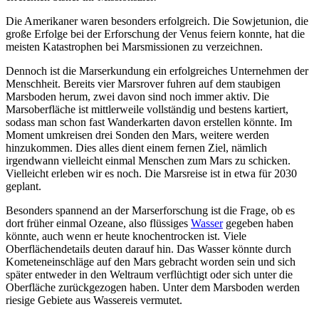
Die Amerikaner waren besonders erfolgreich. Die Sowjetunion, die
große Erfolge bei der Erforschung der Venus feiern konnte, hat die
meisten Katastrophen bei Marsmissionen zu verzeichnen.
Dennoch ist die Marserkundung ein erfolgreiches Unternehmen der
Menschheit. Bereits vier Marsrover fuhren auf dem staubigen
Marsboden herum, zwei davon sind noch immer aktiv. Die
Marsoberfläche ist mittlerweile vollständig und bestens kartiert,
sodass man schon fast Wanderkarten davon erstellen könnte. Im
Moment umkreisen drei Sonden den Mars, weitere werden
hinzukommen. Dies alles dient einem fernen Ziel, nämlich
irgendwann vielleicht einmal Menschen zum Mars zu schicken.
Vielleicht erleben wir es noch. Die Marsreise ist in etwa für 2030
geplant.
Besonders spannend an der Marserforschung ist die Frage, ob es
dort früher einmal Ozeane, also flüssiges
Wasser
gegeben haben
könnte, auch wenn er heute knochentrocken ist. Viele
Oberflächendetails deuten darauf hin. Das Wasser könnte durch
Kometeneinschläge auf den Mars gebracht worden sein und sich
später entweder in den Weltraum verflüchtigt oder sich unter die
Oberfläche zurückgezogen haben. Unter dem Marsboden werden
riesige Gebiete aus Wassereis vermutet.