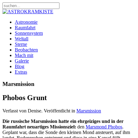
Astronomie
Raumfahrt
Sonnensystem
Weltall
Sterne
Beobachten
Mach mit
Galerie
Blog
Extras
Marsmission
Phobos Grunt
Verfasst von Denise. Veröffentlicht in
Marsmission
Die russische Marsmission hatte ein ehrgeiziges und in der
Raumfahrt neuartiges Missionsziel:
den
Marsmond Phobos
.
Geplant war, dass die Sonde den kleinen Mond ansteuert, auf ihm
landet, Bodenproben entnimmt und diese in eine Kapsel füllt,