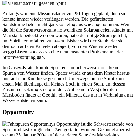
Anfangs war eine Missionsdauer von 90 Tagen geplant, doch sie
konnte immer wieder verlängert werden. Die gefürchteten
Sandstürme fielen nicht ganz so heftig aus wie angenommen. Wenn
die für die Stromversorgung notwendigen Solarpaneelen ständig mit
Marsstaub bedeckt worden wären, hätte der nötige Strom gefehlt,
um Spirit herumfahren zu lassen. Bisher wird der Staub, der sich
dennoch auf den Paneelen ablagert, von den Winden wieder
weggeblasen, sodass es keine nennenswerten Probleme mit der
Stromversorgung gab.
Im Gusev-Krater konnte Spirit erstaunlicherweise doch keine
Spuren von Wasser finden. Später wurde er aus dem Krater heraus
und auf eine Rundreise geschickt. Unterwegs bohrte Spirit zum
ersten Mal überhaupt ein kleines Loch in einen Stein, um dessen
Zusammensetzung zu ergründen. Auf seinem Weg über den
Marsboden findet er Geothit, ein Mineral, das nur in Verbindung mit
Wasser entstehen kann.
Opportunity
Opportunity ist die Schwestersonde von
Spirit und fast zur gleichen Zeit gestartet worden. Gelandet aber ist
sie am 25. Januar 2004 auf der anderen Seite des Marsglobus.