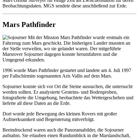
Mars Global Surveyer für einige Zeit als Zwischenstation für deren
Beobachtungsdaten. MGS sendete diese anschließend zur Erde.
Mars Pathfinder
Mit der Mission Mars Pathfinder wurde erstmals ein
Fahrzeug zum Mars geschickt. Die bisherigen Lander mussten an
der Stelle verweilen, wo sie gelandet waren. Der mitgeführte
Marsrover Sojourner dagegen konnte herumfahren und die
Umgegend erkunden.
1996 wurde Mars Pathfinder gestartet und landete am 4. Juli 1997
per Fallschirmim sogenannten Aris Vallis auf dem Mars.
Sojourner konnte sich vor Ort die Steine aussuchen, die untersucht
werden sollten. Er analysierte Gesteins- und Bodenproben,
fotografierte die Umgebung, beobachtete das Wettergeschehen und
lieferte all diese Daten an die Erde.
Dort wurde jede Bewegung des kleinen Rovers mit großer
Aufmerksamkeit und Begeisterung mitverfolgt.
Beeindruckend waren auch die Panoramabilder, die Sojourner
aufnahm. Sie erlauben einen Rundumblick in die Marslandschaft,