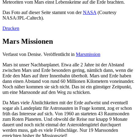
Meteoriten vom Mars einst Lebenskeime auf die Erde brachten.
Das Foto auf dieser Seite stammt von der
NASA
(Courtesy
NASA/JPL-Caltech).
Drucken
Mars Missionen
Verfasst von Denise. Veröffentlicht in
Marsmission
Mars ist unser Nachbarplanet. Etwa alle 2 Jahre ist der Abstand
zwischen Mars und Erde besonders gering, nämlich dann, wenn die
Erde den Mars auf ihrer Innenbahn überholt. Mars und Erde haben
dann einen Abstand von rund 60 Millionen Kilometern voneinander.
Noch näher kommen sie sich nicht. Das ist ein günstiger Zeitpunkt,
um eine Marssonde auf den Weg zu schicken.
Da Mars viele Ähnlichkeiten mit der Erde aufweist und eventuell
sogar als Landeplatz für Astronauten in Frage kommt, zog er schon
früh das Interesse auf sich. Von 1960 an starteten 43 Raumsonden
zum Roten Planeten. Und obwohl die Reise nur knapp 9 Monate
dauert und noch nicht einmal der Asteroidengürtel durchquert
werden muss, gab es viele Fehlschläge. Nur 19 Marssonden
erreichten bisher ihr Missionsziel!