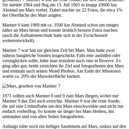
Sie startete 1964 und flog am 15. Juli 1965 in knapp 10000 km
Abstand am Mars vorbei. Dabei machte sie 22 Fotos, die etwa 1%
der Oberfläche des Mars zeigten.
Mariner 6 kam 1969 mit ca. 3500 km Abstand schon um einiges
näher an Mars heran und konnte deutlich bessere Fotos machen
(auch die Aufnahmetechnik hatte sich in der Zwischenzeit
weiterentwickelt).
Mariner 7 war fast zur gleichen Zeit bei Mars. Man hatte zwei
nahezu baugleiche Sonden losgeschickt. Falls eine ausfallen oder
verunglücken sollte, hätte man trotzdem noch eine in Reserve. Es
ging alles gut, beide erreichten ihr Ziel und fotografierten den Mars
und erstmals auch seinen Mond Phobos. Am Ende der Missionen
waren ca. 20% der Marsoberfläche kartiert.
1971 sollten auch Mariner 8 und 9 zum Mars fliegen, wobei nur
Mariner 9 das Ziel auch erreichte. Mariner 9 war die erste Sonde,
die auf eine Umlaufbahn um den Mars einschwenkte und nicht nur
einfach vorbeiflog. So konnte sie länger bei Mars bleiben, ihn
umrunden und von allen Seiten fotografieren.
Anfangs tobte noch ein heftiger Sandsturm auf Mars, sodass auf den