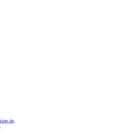
iste.de
.
.