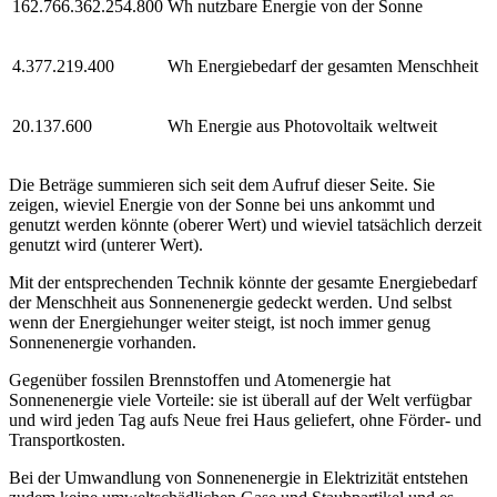
182.438.641.554.906
Wh nutzbare Energie von der Sonne
4.906.259.193
Wh Energiebedarf der gesamten Menschheit
22.571.472
Wh Energie aus Photovoltaik weltweit
Die Beträge summieren sich seit dem Aufruf dieser Seite. Sie
zeigen, wieviel Energie von der Sonne bei uns ankommt und
genutzt werden könnte (oberer Wert) und wieviel tatsächlich derzeit
genutzt wird (unterer Wert).
Mit der entsprechenden Technik könnte der gesamte Energiebedarf
der Menschheit aus Sonnenenergie gedeckt werden. Und selbst
wenn der Energiehunger weiter steigt, ist noch immer genug
Sonnenenergie vorhanden.
Gegenüber fossilen Brennstoffen und Atomenergie hat
Sonnenenergie viele Vorteile: sie ist überall auf der Welt verfügbar
und wird jeden Tag aufs Neue frei Haus geliefert, ohne Förder- und
Transportkosten.
Bei der Umwandlung von Sonnenenergie in Elektrizität entstehen