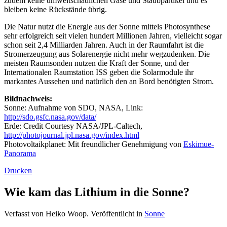
zudem keine umweltschädlichen Gase und Staubpartikel und es
bleiben keine Rückstände übrig.
Die Natur nutzt die Energie aus der Sonne mittels Photosynthese
sehr erfolgreich seit vielen hundert Millionen Jahren, vielleicht sogar
schon seit 2,4 Milliarden Jahren. Auch in der Raumfahrt ist die
Stromerzeugung aus Solarenergie nicht mehr wegzudenken. Die
meisten Raumsonden nutzen die Kraft der Sonne, und der
Internationalen Raumstation ISS geben die Solarmodule ihr
markantes Aussehen und natürlich den an Bord benötigten Strom.
Bildnachweis:
Sonne: Aufnahme von SDO, NASA, Link:
http://sdo.gsfc.nasa.gov/data/
Erde: Credit Courtesy NASA/JPL-Caltech,
http://photojournal.jpl.nasa.gov/index.html
Photovoltaikplanet: Mit freundlicher Genehmigung von
Eskimue-
Panorama
Drucken
Wie kam das Lithium in die Sonne?
Verfasst von Heiko Woop. Veröffentlicht in
Sonne