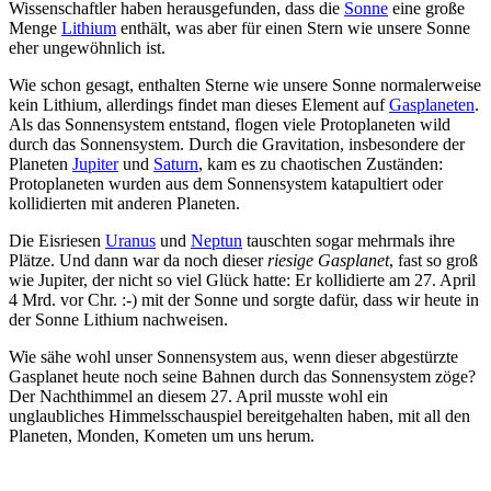
Wissenschaftler haben herausgefunden, dass die
Sonne
eine große
Menge
Lithium
enthält, was aber für einen Stern wie unsere Sonne
eher ungewöhnlich ist.
Wie schon gesagt, enthalten Sterne wie unsere Sonne normalerweise
kein Lithium, allerdings findet man dieses Element auf
Gasplaneten
.
Als das Sonnensystem entstand, flogen viele Protoplaneten wild
durch das Sonnensystem. Durch die Gravitation, insbesondere der
Planeten
Jupiter
und
Saturn
, kam es zu chaotischen Zuständen:
Protoplaneten wurden aus dem Sonnensystem katapultiert oder
kollidierten mit anderen Planeten.
Die Eisriesen
Uranus
und
Neptun
tauschten sogar mehrmals ihre
Plätze. Und dann war da noch dieser
riesige Gasplanet
, fast so groß
wie Jupiter, der nicht so viel Glück hatte: Er kollidierte am 27. April
4 Mrd. vor Chr. :-) mit der Sonne und sorgte dafür, dass wir heute in
der Sonne Lithium nachweisen.
Wie sähe wohl unser Sonnensystem aus, wenn dieser abgestürzte
Gasplanet heute noch seine Bahnen durch das Sonnensystem zöge?
Der Nachthimmel an diesem 27. April musste wohl ein
unglaubliches Himmelsschauspiel bereitgehalten haben, mit all den
Planeten, Monden, Kometen um uns herum.