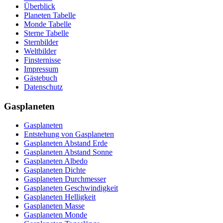
Überblick
Planeten Tabelle
Monde Tabelle
Sterne Tabelle
Sternbilder
Weltbilder
Finsternisse
Impressum
Gästebuch
Datenschutz
Gasplaneten
Gasplaneten
Entstehung von Gasplaneten
Gasplaneten Abstand Erde
Gasplaneten Abstand Sonne
Gasplaneten Albedo
Gasplaneten Dichte
Gasplaneten Durchmesser
Gasplaneten Geschwindigkeit
Gasplaneten Helligkeit
Gasplaneten Masse
Gasplaneten Monde