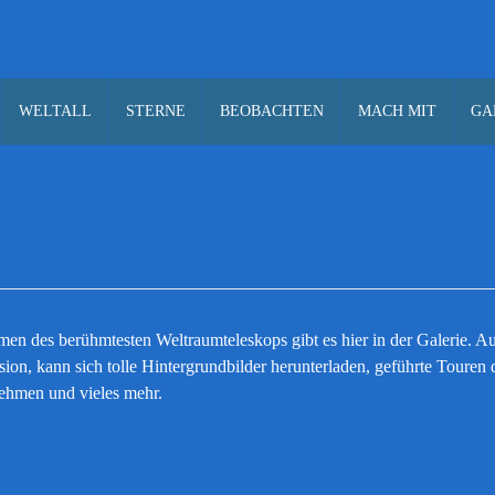
WELTALL
STERNE
BEOBACHTEN
MACH MIT
GA
men des berühmtesten Weltraumteleskops gibt es hier in der Galerie. 
sion, kann sich tolle Hintergrundbilder herunterladen, geführte Touren 
ehmen und vieles mehr.