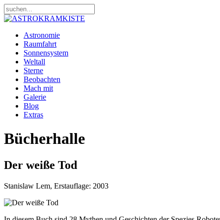
Astronomie
Raumfahrt
Sonnensystem
Weltall
Sterne
Beobachten
Mach mit
Galerie
Blog
Extras
Bücherhalle
Der weiße Tod
Stanislaw Lem, Erstauflage: 2003
In diesem Buch sind 28 Mythen und Geschichten der Spezies Roboter 